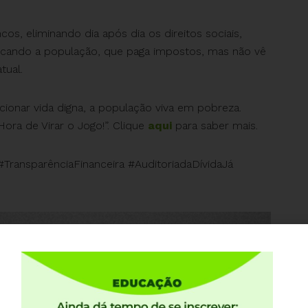
cos, eliminando dia após dia os direitos sociais,
dicando a população, que paga impostos, mas não vê
tual.
cionar vida digna, a população viva em pobreza.
ora de Virar o Jogo!”. Clique
aqui
para saber mais.
ansparênciaFinanceira #AuditoriadaDívidaJá