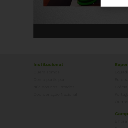
Institucional
Exper
Quem somos
Equad
Como participar
Europ
Núcleos nos Estados
Grécia
Coordenação Nacional
Portug
Outros
Camp
É hora