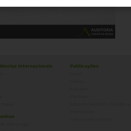
iências Internacionais
Publicações
or
Livros
a
Vídeos
Podcasts
al
Cartilhas
 Países
Folhetos, Panfletos, Boletins e
Informativos
anhas
Carta Aberta e Notas
 de Virar o Jogo