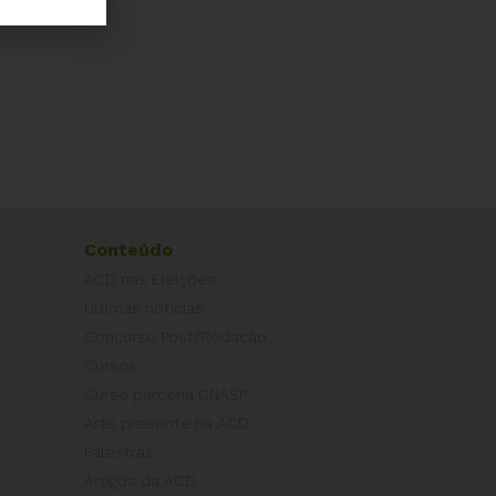
Conteúdo
ACD nas Eleições
Últimas notícias
Concurso Post/Redação
Cursos
Curso parceria CNASP
Arte presente na ACD
Palestras
Artigos da ACD