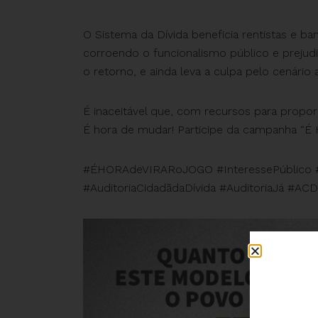
O Sistema da Dívida beneficia rentistas e ban
corroendo o funcionalismo público e preju
o retorno, e ainda leva a culpa pelo cenário a
É inaceitável que, com recursos para propor
É hora de mudar! Participe da campanha “É H
#ÉHORAdeVIRARoJOGO #InteressePúblico #Tr
#AuditoriaCidadãdaDívida #AuditoriaJá #ACD