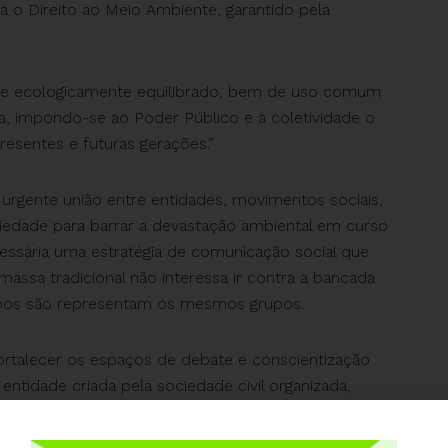
tá o Direito ao Meio Ambiente, garantido pela
ente ecologicamente equilibrado, bem de uso comum
da, impondo-se ao Poder Público e à coletividade o
resentes e futuras gerações.”
a urgente união entre entidades, movimentos sociais,
iedade para barrar a devastação ambiental em curso
cessária uma estratégia de comunicação social que
assa tradicional não interessa ir contra a bancada
 ambos são representam os mesmos grupos.
rtalecer os espaços de debate e conscientização
 entidade criada pela sociedade civil organizada,
Sustentabilidade e Comunicação: desafios da
cia ao Dia Mundial da Biodiversidade. Uma das linhas