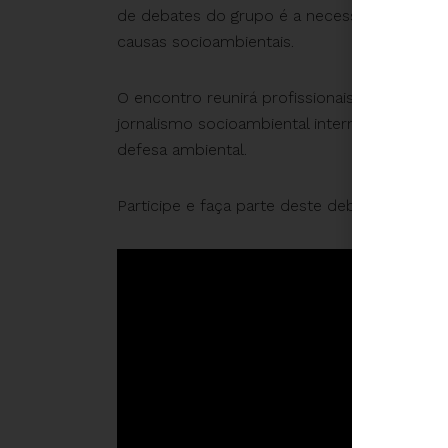
de debates do grupo é a necessidade da e
causas socioambientais.
O encontro reunirá profissionais brasileiro
jornalismo socioambiental internacional para
defesa ambiental.
Participe e faça parte deste debate para im