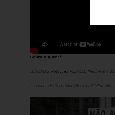
Sobre o Autor*
Jornalista, Relações Públicas, Mestre em S
Assessor de Comunicação da ASCEMA Naci