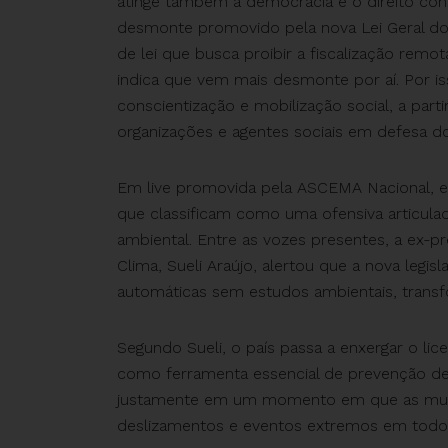
atinge também a democracia e o direito cons
desmonte promovido pela nova Lei Geral do
de lei que busca proibir a fiscalização rem
indica que vem mais desmonte por aí. Por i
conscientização e mobilização social, a part
organizações e agentes sociais em defesa d
Em live promovida pela ASCEMA Nacional, es
que classificam como uma ofensiva articula
ambiental. Entre as vozes presentes, a ex-p
Clima, Sueli Araújo, alertou que a nova legis
automáticas sem estudos ambientais, trans
Segundo Sueli, o país passa a enxergar o li
como ferramenta essencial de prevenção de 
justamente em um momento em que as mudan
deslizamentos e eventos extremos em todo 