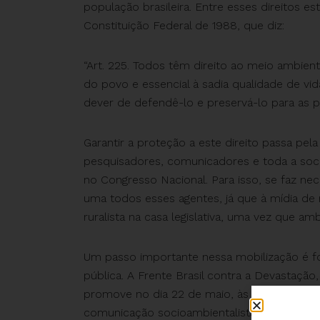
população brasileira. Entre esses direitos es
Constituição Federal de 1988, que diz:
“Art. 225. Todos têm direito ao meio ambi
do povo e essencial à sadia qualidade de vi
dever de defendê-lo e preservá-lo para as p
Garantir a proteção a este direito passa pel
pesquisadores, comunicadores e toda a soc
no Congresso Nacional. Para isso, se faz ne
uma todos esses agentes, já que à mídia de m
ruralista na casa legislativa, uma vez que
Um passo importante nessa mobilização é fo
pública. A Frente Brasil contra a Devastação,
promove no dia 22 de maio, às 19h, a live “
comunicação socioambientalista”, em referên