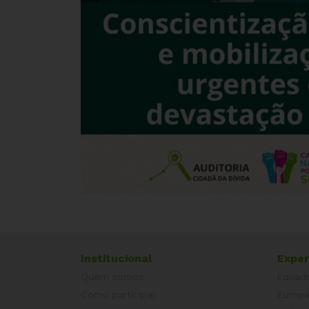
Institucional
Exper
Quem somos
Equad
Como participar
Europ