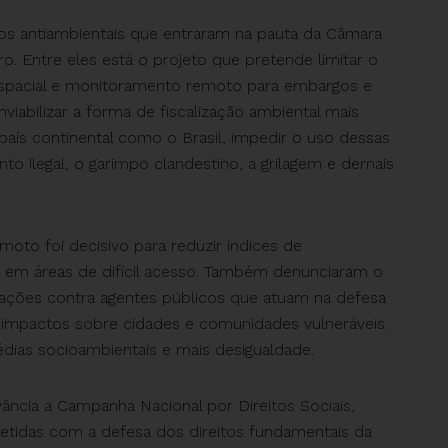
os antiambientais que entraram na pauta da Câmara
ro. Entre eles está o projeto que pretende limitar o
eoespacial e monitoramento remoto para embargos e
inviabilizar a forma de fiscalização ambiental mais
s continental como o Brasil, impedir o uso dessas
to ilegal, o garimpo clandestino, a grilagem e demais
oto foi decisivo para reduzir índices de
 em áreas de difícil acesso. Também denunciaram o
ações contra agentes públicos que atuam na defesa
 impactos sobre cidades e comunidades vulneráveis.
gédias socioambientais e mais desigualdade.
ância a Campanha Nacional por Direitos Sociais,
etidas com a defesa dos direitos fundamentais da