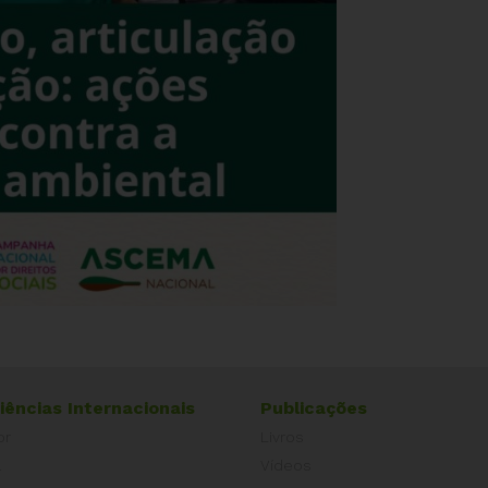
iências Internacionais
Publicações
or
Livros
a
Vídeos