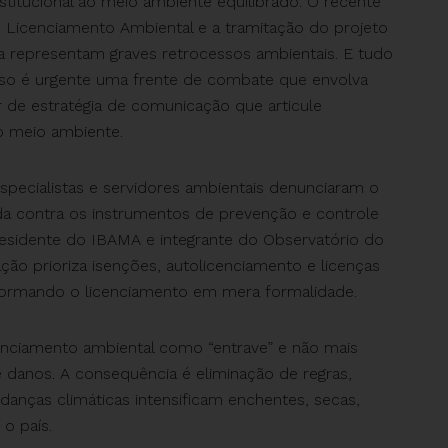
titucional ao meio ambiente equilibrado. O recente
 Licenciamento Ambiental e a tramitação do projeto
ota representam graves retrocessos ambientais. E tudo
sso é urgente uma frente de combate que envolva
ir de estratégia de comunicação que articule
o meio ambiente.
pecialistas e servidores ambientais denunciaram o
da contra os instrumentos de prevenção e controle
residente do IBAMA e integrante do Observatório do
lação prioriza isenções, autolicenciamento e licenças
formando o licenciamento em mera formalidade.
cenciamento ambiental como “entrave” e não mais
danos. A consequência é eliminação de regras,
ças climáticas intensificam enchentes, secas,
o país.