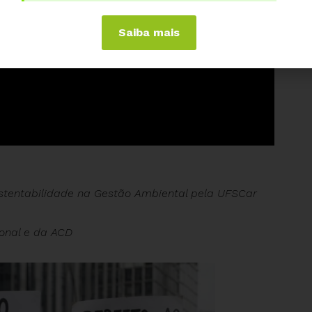
Saiba mais
ustentabilidade na Gestão Ambiental pela UFSCar
onal e da ACD