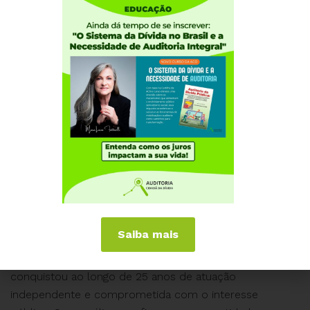
democracia eleitoral.”
Para ele, o trabalho da ACD é fundamental para
desmascarar os mecanismos que aprisionam o Estado
brasileiro ao rentismo, traduzindo à sociedade como o
sistema financeiro se apropria dos recursos públicos.
Santiago ressaltou ainda o papel formador da entidade,
que inspira sindicatos, universidades e movimentos
sociais ao mostrar que as decisões do Banco Central e
do Tesouro Nacional não são neutras nem meramente
técnicas, mas profundamente políticas e excludentes.
As manifestações de Miguel Bruno, Ladislau Dowbor e
Saiba mais
Paulo Rubem Santiago evidenciam o respeito e a
credibilidade que a Auditoria Cidadã da Dívida
conquistou ao longo de 25 anos de atuação
independente e comprometida com o interesse