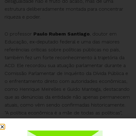
desigualdade não é fruto do acaso, mas de uma
estrutura deliberadamente montada para concentrar
riqueza e poder.
O professor
Paulo Rubem Santiago
, doutor em
Educação, ex-deputado federal e uma das maiores
referências críticas sobre políticas públicas no país,
também fez um forte reconhecimento à trajetória da
ACD. Ele recordou sua atuação parlamentar durante a
Comissão Parlamentar de Inquérito da Dívida Pública e
o enfrentamento direto com autoridades econômicas,
como Henrique Meirelles e Guido Mantega, destacando
que as denúncias da entidade não apenas permanecem
atuais, como vêm sendo confirmadas historicamente.
“A política econômica é a mãe de todas as políticas”,
afirmou, “e sem enfrentar seus dogmas, não há
democracia substantiva, apenas uma fachada de