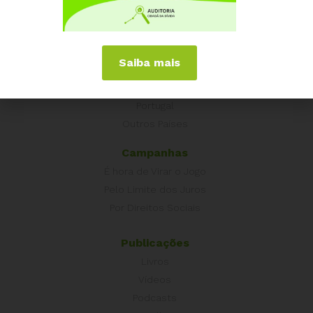
Experiências Internacionais
Equador
Saiba mais
Europa
Grécia
Portugal
Outros Países
Campanhas
É hora de Virar o Jogo
Pelo Limite dos Juros
Por Direitos Sociais
Publicações
Livros
Vídeos
Podcasts