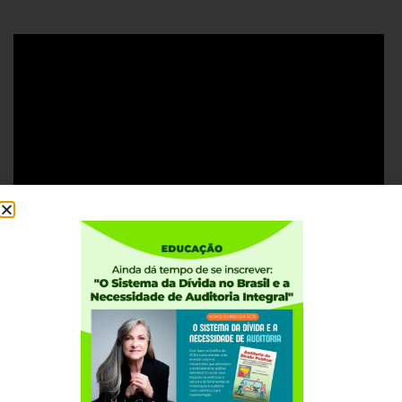
#Juros #JurosAbusivos #LimitedosJurosJá
#SistemadaDívida #Economia #InteressePúblico
#AuditoriaCidadã #AuditoriaCidadãdaDívida #AuditoriaJá
#ACD