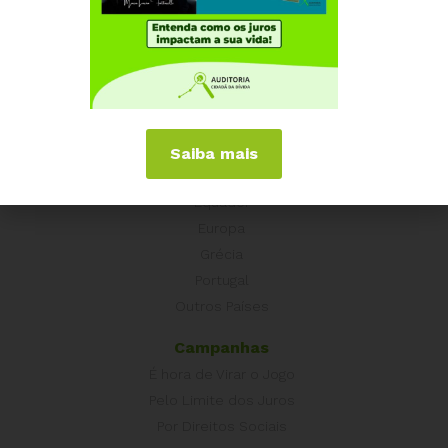
Institucional
Quem somos
Como participar
Núcleos nos Estados
Coordenação Nacional
Saiba mais
Experiências Internacionais
Equador
Europa
Grécia
Portugal
Outros Países
Campanhas
É hora de Virar o Jogo
Pelo Limite dos Juros
Por Direitos Sociais