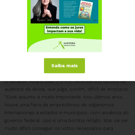
de Nova York determina que qualquer dívida perde o
valor se não for cobrada ao longo de seis anos. “Muito
do que era devido já estava prescrito, mas os países
devedores abriram mão de reivindicar isso”. Os
governos latino-americanos ficaram durante vários
anos em situação de moratória, em que não pagavam
juros devido, o principal da dívida ou ambos. Nessa
fase, a coordenadora da Auditoria Cidadã suspeita que
houve prescrição dos débitos.
Saiba mais
O senador Álvaro Dias (PV-PR) defende a proposta de
auditoria da dívida, que julga, porém, difícil de emplacar.
“Esse assunto é muito importante. Nos últimos anos,
houve uma farra de empréstimos de organismos
internacionais a estados e municípios, com anuência do
governo federal. Isso é uma bomba relógio. Mas vai ser
muito difícil conseguir os votos necessários para