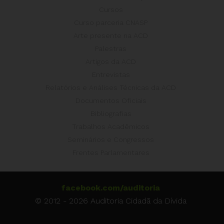
Cursos
Curso parceria CNASP
Arte presente na ACD
Palestras
Artigos da ACD
Entrevistas
Relatórios e Análises Técnicas da ACD
Documentos Oficiais
Bibliografias
Trabalhos Acadêmicos
Seminários e Congressos
Frentes Parlamentares
facebook.com/auditoria
© 2012 - 2026 Auditoria Cidadã da Dívida