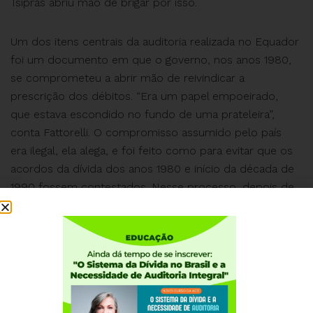
Tsipras abriu mão de brigar por isso.
Um dos itens centrais da auditoria realizada no Equador
foi um documento em que o governo, nos anos 1980,
se comprometeu a abrir mão de reivindicar a
prescrição dos débitos. “Era um papel empoeirado,
que estava escondido no fundo de uma prateleira”,
conta Fattorelli. O compromisso assumido pelo país
era ilegal, ela alega, e foi feito como para evitar que os
acordos da dívida dos anos 1980 e início da década de
1990 fossem contestados. Nesse processo, depois de
longa negociação, os débitos com bancos foram
substituídos por títulos, de livre negociação no
mercado. Ela acredita que o Brasil e outros países
latinos-americanos tenha feito a mesma coisa.
O problema, aponta a auditora aposentada, é que a lei