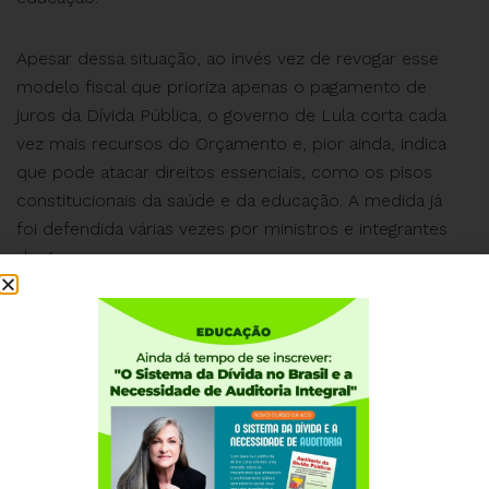
Apesar dessa situação, ao invés vez de revogar esse
modelo fiscal que prioriza apenas o pagamento de
juros da Dívida Pública, o governo de Lula corta cada
vez mais recursos do Orçamento e, pior ainda, indica
que pode atacar direitos essenciais, como os pisos
constitucionais da saúde e da educação. A medida já
foi defendida várias vezes por ministros e integrantes
do governo.
É preciso reagir contra essa política de teto de gastos
do governo Lula.