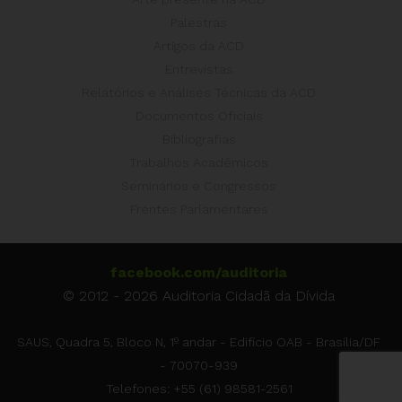
Palestras
Artigos da ACD
Entrevistas
Relatórios e Análises Técnicas da ACD
Documentos Oficiais
Bibliografias
Trabalhos Acadêmicos
Seminários e Congressos
Frentes Parlamentares
facebook.com/auditoria
© 2012 - 2026 Auditoria Cidadã da Dívida
SAUS, Quadra 5, Bloco N, 1º andar - Edifício OAB - Brasília/DF
- 70070-939
Telefones: +55 (61) 98581-2561