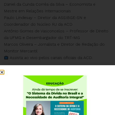
Daniel da Cunda Corrêa da Silva – Economista e
Mestre em Relações Internacionais
Paulo Lindesay – Diretor da ASSIBGE-SN e
Coordenador do Núcleo RJ da ACD
Antônio Gomes de Vasconcelos – Professor de Direito
da UFMG e Desembargador do TRT-MG
Marcos Oliveira – Jornalista e Diretor de Redação do
Monitor Mercantil
Assista ao vivo pelos canais oficiais da ACD: