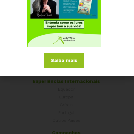
Institucional
Quem somos
Como participar
Núcleos nos Estados
Saiba mais
Coordenação Nacional
Experiências Internacionais
Equador
Europa
Grécia
Portugal
Outros Países
Campanhas