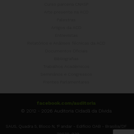
Curso parceria CNASP
Arte presente na ACD
Palestras
Artigos da ACD
Entrevistas
Relatórios e Análises Técnicas da ACD
Documentos Oficiais
Bibliografias
Trabalhos Acadêmicos
Seminários e Congressos
Frentes Parlamentares
facebook.com/auditoria
© 2012 - 2026 Auditoria Cidadã da Dívida
SAUS, Quadra 5, Bloco N, 1º andar - Edifício OAB - Brasília/DF