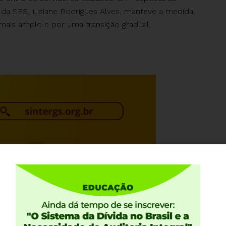
al da SES, Lisiane Rodrigues Alves, manteve a medida,
ais amplo e por uma transição gradual.