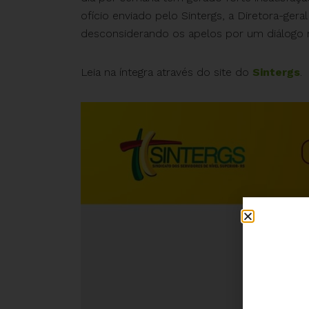
ofício enviado pelo Sintergs, a Diretora-ger
desconsiderando os apelos por um diálogo m
Leia na íntegra através do site do
Sintergs
.