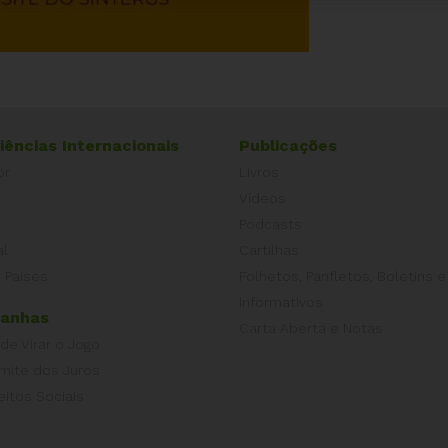
iências Internacionais
Publicações
or
Livros
a
Vídeos
Podcasts
al
Cartilhas
 Países
Folhetos, Panfletos, Boletins e
Informativos
anhas
Carta Aberta e Notas
 de Virar o Jogo
imite dos Juros
eitos Sociais