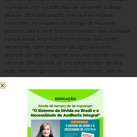
municípios com a justificativa de venderem a dívida
ativa de difícil arrecadação, mas que na verdade
escondem um esquema de entrega de recursos
públicos para o setor financeiro privado. Isso acontece
porque essas empresas foram criadas para emitir
debêntures, com desconto (deságio) que pode
alcançar até 60% e pagando juros estratosféricos de
cerca de 20% ou mais ao ano sobre o valor de face.
Tudo isso com garantia dos entes federado, que no
momento do resgate, serão chamados para honrar
esse compromisso, que acarretará no aumento ainda
maior da dívida pública.
Leia mais
Colaborou para a elaboração da ação o material da
Auditoria Cidadã da Dívida Pública disponível no
site
https://goo.gl/lhQfGL