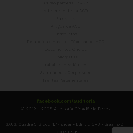
Curso parceria CNASP
Arte presente na ACD
Palestras
Artigos da ACD
Entrevistas
Relatórios e Análises Técnicas da ACD
Documentos Oficiais
Bibliografias
Trabalhos Acadêmicos
Seminários e Congressos
Frentes Parlamentares
facebook.com/auditoria
© 2012 - 2026 Auditoria Cidadã da Dívida
SAUS, Quadra 5, Bloco N, 1º andar - Edifício OAB - Brasília/DF
- 70070-939