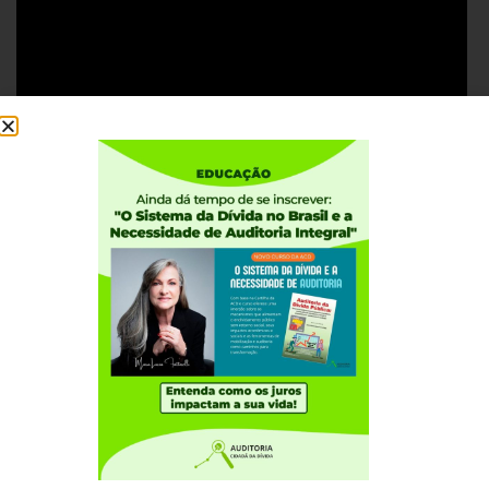
Institucional
Quem somos
Como participar
Núcleos nos Estados
Coordenação Nacional
Experiências Internacionais
Equador
Europa