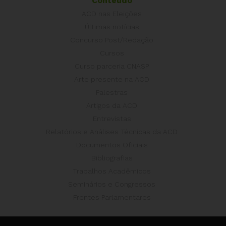
Conteúdo
ACD nas Eleições
Últimas notícias
Concurso Post/Redação
Cursos
Curso parceria CNASP
Arte presente na ACD
Palestras
Artigos da ACD
Entrevistas
Relatórios e Análises Técnicas da ACD
Documentos Oficiais
Bibliografias
Trabalhos Acadêmicos
Seminários e Congressos
Frentes Parlamentares