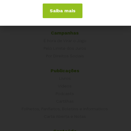
Grécia
Saiba mais
Portugal
Outros Países
Campanhas
É hora de Virar o Jogo
Pelo Limite dos Juros
Por Direitos Sociais
Publicações
Livros
Vídeos
Podcasts
Cartilhas
Folhetos, Panfletos, Boletins e Informativos
Carta Aberta e Notas