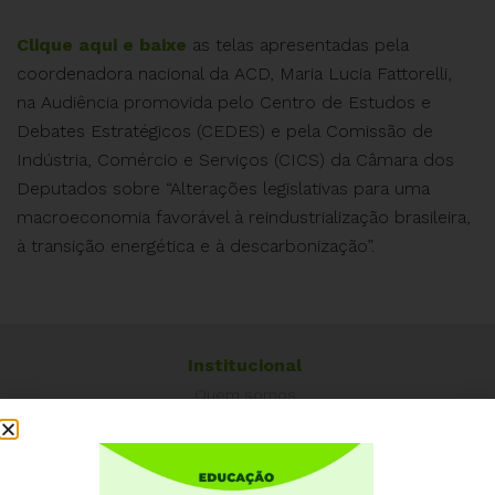
Clique aqui e baixe
as telas apresentadas pela
coordenadora nacional da ACD, Maria Lucia Fattorelli,
na Audiência promovida pelo Centro de Estudos e
Debates Estratégicos (CEDES) e pela Comissão de
Indústria, Comércio e Serviços (CICS) da Câmara dos
Deputados sobre “Alterações legislativas para uma
macroeconomia favorável à reindustrialização brasileira,
à transição energética e à descarbonização”.
Institucional
Quem somos
Como participar
Núcleos nos Estados
Coordenação Nacional