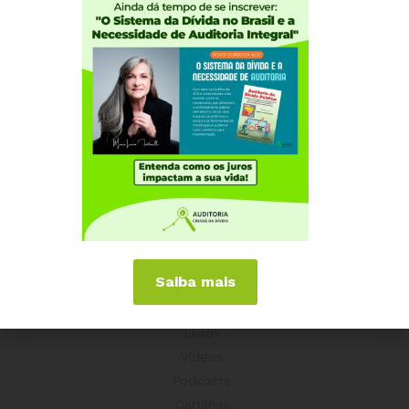
Experiências Internacionais
Equador
Europa
Grécia
Portugal
Outros Países
Campanhas
É hora de Virar o Jogo
Pelo Limite dos Juros
Por Direitos Sociais
Saiba mais
Publicações
Livros
Vídeos
Podcasts
Cartilhas