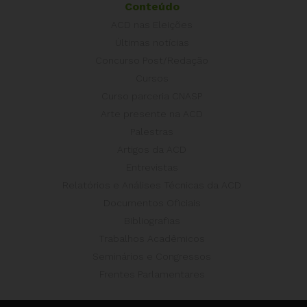
Conteúdo
ACD nas Eleições
Últimas notícias
Concurso Post/Redação
Cursos
Curso parceria CNASP
Arte presente na ACD
Palestras
Artigos da ACD
Entrevistas
Relatórios e Análises Técnicas da ACD
Documentos Oficiais
Bibliografias
Trabalhos Acadêmicos
Seminários e Congressos
Frentes Parlamentares