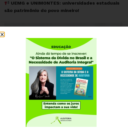
UEMG e UNIMONTES: universidades estaduais
são patrimônio do povo mineiro!