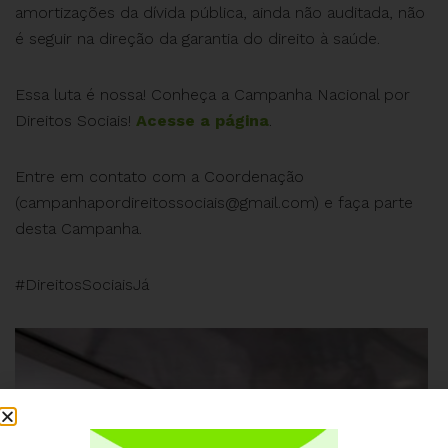
amortizações da dívida pública, ainda não auditada, não
é seguir na direção da garantia do direito à saúde.
Essa luta é nossa! Conheça a Campanha Nacional por
Direitos Sociais!
Acesse a página
.
Entre em contato com a Coordenação
(
campanhapordireitossociais@gmail.com
) e faça parte
desta Campanha.
#DireitosSociaisJá