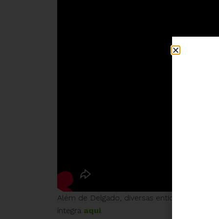
Além de Delgado, diversas entidades partici
íntegra
aqui
.