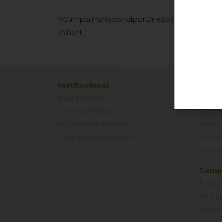
#CampanhaNacionalporDireitosSociais #Dire
#short
Institucional
Exper
Quem somos
Equad
Como participar
Europ
Núcleos nos Estados
Grécia
Coordenação Nacional
Portug
Outros
Camp
É hora
Pelo L
Por Dir