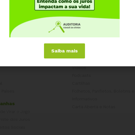
itosSociais #ACD #AuditoriaCidadã #ABRA #shorts
Saiba mais
iências Internacionais
Publicações
or
Livros
a
Vídeos
Podcasts
al
Cartilhas
 Países
Folhetos, Panfletos, Boletins e
Informativos
anhas
Carta Aberta e Notas
 de Virar o Jogo
imite dos Juros
eitos Sociais