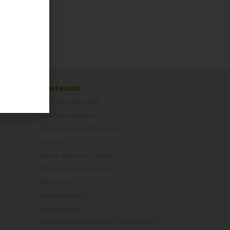
Conteúdo
ACD nas Eleições
Últimas notícias
Concurso Post/Redação
Cursos
Curso parceria CNASP
Arte presente na ACD
Palestras
Artigos da ACD
Entrevistas
Relatórios e Análises Técnicas da