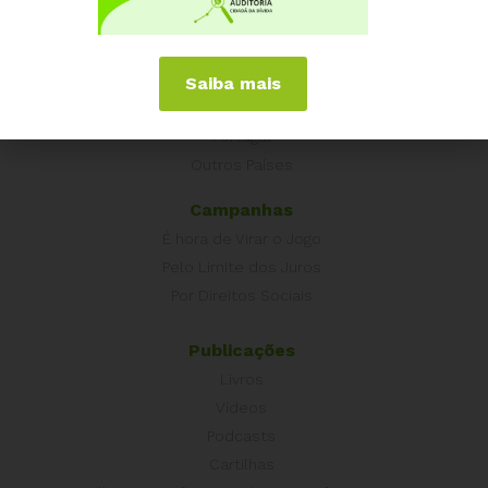
Experiências Internacionais
Equador
Europa
Saiba mais
Grécia
Portugal
Outros Países
Campanhas
É hora de Virar o Jogo
Pelo Limite dos Juros
Por Direitos Sociais
Publicações
Livros
Vídeos
Podcasts
Cartilhas