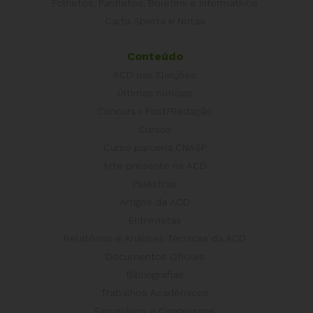
Folhetos, Panfletos, Boletins e Informativos
Carta Aberta e Notas
Conteúdo
ACD nas Eleições
Últimas notícias
Concurso Post/Redação
Cursos
Curso parceria CNASP
Arte presente na ACD
Palestras
Artigos da ACD
Entrevistas
Relatórios e Análises Técnicas da ACD
Documentos Oficiais
Bibliografias
Trabalhos Acadêmicos
Seminários e Congressos