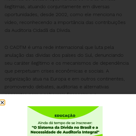
ilegítimas, atuando conjuntamente em diversas
oportunidades, desde 2002, como ele menciona no
vídeo, reconhecendo a importância das contribuições
da Auditoria Cidadã da Dívida.
O CADTM é uma rede internacional que luta pela
anulação das dívidas dos países do Sul, denunciando
seu caráter ilegítimo e os mecanismos de dependência
que perpetuam crises econômicas e sociais. A
organização atua na Europa e em outros continentes,
promovendo debates, auditorias e alternativas
concretas para a soberania financeira e o
enfrentamento de crises globais, como a climática.