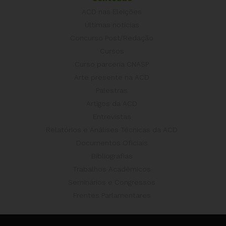
ACD nas Eleições
Últimas notícias
Concurso Post/Redação
Cursos
Curso parceria CNASP
Arte presente na ACD
Palestras
Artigos da ACD
Entrevistas
Relatórios e Análises Técnicas da ACD
Documentos Oficiais
Bibliografias
Trabalhos Acadêmicos
Seminários e Congressos
Frentes Parlamentares