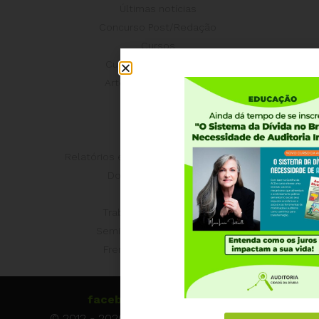
Últimas notícias
Concurso Post/Redação
Cursos
Curso parceria CNASP
Arte presente na ACD
Palestras
Artigos da ACD
Entrevistas
Relatórios e Análises Técnicas da ACD
Documentos Oficiais
Bibliografias
Trabalhos Acadêmicos
Seminários e Congressos
Frentes Parlamentares
facebook.com/auditoria
© 2012 - 2026 Auditoria Cidadã da Dívida