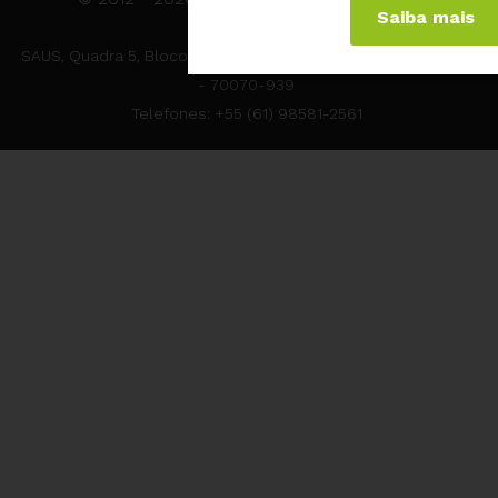
Saiba mais
SAUS, Quadra 5, Bloco N, 1º andar - Edifício OAB - Brasília/DF
- 70070-939
Telefones: +55 (61) 98581-2561