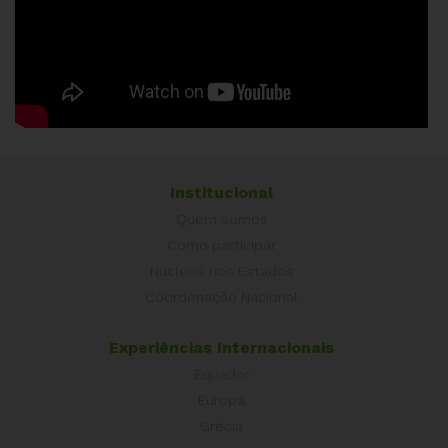
Institucional
Quem somos
Como participar
Núcleos nos Estados
Coordenação Nacional
Experiências Internacionais
Equador
Europa
Grécia