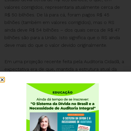
valores corrigidos, representaria atualmente cerca de
R$ 50 bilhões. De lá para cá, foram pagos R$ 45
bilhões (também em valores corrigidos), mas o RS
ainda deve R$ 54 bilhões – dos quais cerca de R$ 47
bilhões são para a União. Isto significa que o RS ainda
deve mais do que o valor devido originalmente.
Em uma projeção recente feita pela Auditoria Cidadã, a
expectativa era de que, mantida a estrutura atual da
dívida, o Estado conseguisse pagar a dívida apenas em
2075, isso mantidos patamares de inflação e
crescimento do PIB, o que já não seria o caso em 2015.
Em realidade, porém, a dívida da maneira que está
estruturada seria impagável. “E por que nunca vai ser
pago? Porque criamos esse sistema da dívida. A dívida