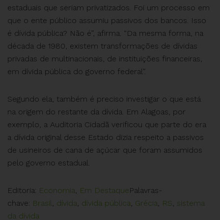
estaduais que seriam privatizados. Foi um processo em
que o ente público assumiu passivos dos bancos. Isso
é dívida pública? Não é”, afirma. “Da mesma forma, na
década de 1980, existem transformações de dívidas
privadas de multinacionais, de instituições financeiras,
em dívida pública do governo federal”.
Segundo ela, também é preciso investigar o que está
na origem do restante da dívida. Em Alagoas, por
exemplo, a Auditoria Cidadã verificou que parte do era
a dívida original desse Estado dizia respeito a passivos
de usineiros de cana de açúcar que foram assumidos
pelo governo estadual.
Editoria:
Economia
,
Em Destaque
Palavras-
chave:
Brasil
,
dívida
,
dívida pública
,
Grécia
,
RS
,
sistema
da dívida