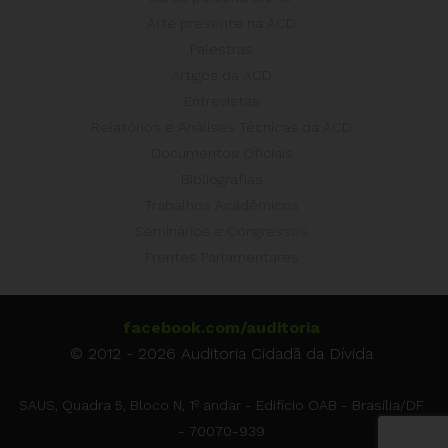
Arte presente na ACD
Palestras
Artigos da ACD
Entrevistas
Relatórios e Análises Técnicas da ACD
Documentos Oficiais
Bibliografias
Trabalhos Acadêmicos
Seminários e Congressos
Frentes Parlamentares
facebook.com/auditoria
© 2012 - 2026 Auditoria Cidadã da Dívida
SAUS, Quadra 5, Bloco N, 1º andar - Edifício OAB - Brasília/DF
- 70070-939