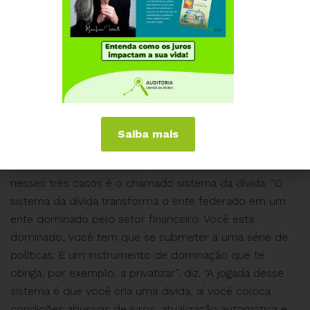
deveria ser um complemento, um financiamento,
como ocorre na iniciativa privada. Você quer uma casa
para sair do aluguel, você contrata um financiamento,
paga o que pagaria de aluguel, aperta um pouco, e no
final tem uma casa. Aquele endividamento tem uma
justificativa real, que é se ter uma moradia. Quando
você espreme a dívida pública, qual é a contrapartida?”,
afirma.
Saiba mais
A auditora aposentada diz que o que há de comum
nesses três casos é o chamado sistema da dívida. “O
sistema da dívida transforma o ente federado em um
ente dominado pelo setor financeiro. Você está
dominado, você tem que se submeter a uma série de
políticas. É um instrumento de dominação que te
obriga, por exemplo, a privatizar”, diz. “A jogada desse
sistema é que você cria uma dívida, aí você coloca
condições abusivas de juros, atualização automática e