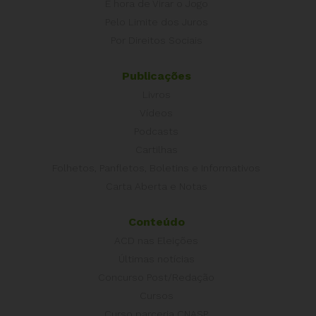
É hora de Virar o Jogo
Pelo Limite dos Juros
Por Direitos Sociais
Publicações
Livros
Vídeos
Podcasts
Cartilhas
Folhetos, Panfletos, Boletins e Informativos
Carta Aberta e Notas
Conteúdo
ACD nas Eleições
Últimas notícias
Concurso Post/Redação
Cursos
Curso parceria CNASP