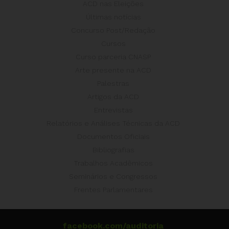
ACD nas Eleições
Últimas notícias
Concurso Post/Redação
Cursos
Curso parceria CNASP
Arte presente na ACD
Palestras
Artigos da ACD
Entrevistas
Relatórios e Análises Técnicas da ACD
Documentos Oficiais
Bibliografias
Trabalhos Acadêmicos
Seminários e Congressos
Frentes Parlamentares
facebook.com/auditoria