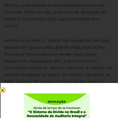
direitos, prejudicando a classe trabalhadora em sua
fase mais crítica de vida, após anos de dedicação ao
trabalho, construindo tudo que a sociedade tem
acesso.
Mentira recorrente, o “déficit” na Previdência tem sido
repetida por governantes, grande mídia, instituições
financeiras interessadas em vender seus planos
privados de capitalização etc., e até mesmo em
publicações oficiais do Tesouro Nacional, a exemplo da
recente divulgação de dados do primeiro semestre de
2023, onde se afirma que “
no período de janeiro a
junho de 2023, a Previdência Social (RGPS) registrou
déficit de R$ 165,8 bilhões (a preços de jun/23)
”.
A conta que fazem para chegar a esse falacioso
“
déficit
” afronta o que determina a Constituição