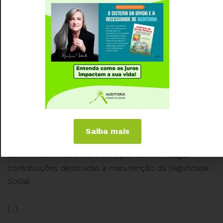
Federal!
O conjunto de benefícios garantidos pela Previdência
Social, juntamente com demais ações das áreas de
Assistência Social e Saúde, conformam a Seguridade
Social, tratada no Capítulo II da Constituição Federal,
artigos 194 a 204, onde está explicitamente registrada a
manutenção financeira desse sistema por toda a
sociedade, de tal forma que, além do próprio governo
(com recursos do orçamento geral), todas as
Saiba mais
empresas, trabalhadores, demais segurados e
consumidores de bens e serviços também pagam
contribuições destinadas à manutenção da Seguridade
Social.
(…)