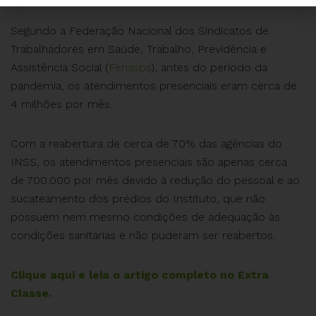
Segundo a Federação Nacional dos Sindicatos de
Trabalhadores em Saúde, Trabalho, Previdência e
Assistência Social (
Fenasps
), antes do período da
pandemia, os atendimentos presenciais eram cerca de
4 milhões por mês.
Com a reabertura de cerca de 70% das agências do
INSS, os atendimentos presenciais são apenas cerca
de 700.000 por mês devido à redução do pessoal e ao
sucateamento dos prédios do Instituto, que não
possuem nem mesmo condições de adequação às
condições sanitárias e não puderam ser reabertos.
Clique aqui e leia o artigo completo no Extra
Classe.