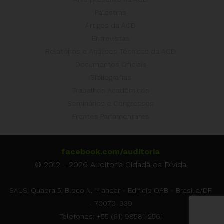
Palestras
Artigos da ACD
Entrevistas
Relatórios e Análises Técnicas da ACD
Documentos Oficiais
Bibliografias
Trabalhos Acadêmicos
Seminários e Congressos
Frentes Parlamentares
facebook.com/auditoria
© 2012 - 2026 Auditoria Cidadã da Dívida
SAUS, Quadra 5, Bloco N, 1º andar - Edifício OAB - Brasília/DF
- 70070-939
Telefones: +55 (61) 98581-2561