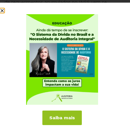
de requerimentos acumulados no INSS vem se
alongando. Destes, cerca de 500 mil correspondem ao
BPC e cerca de 458 mil requerimentos se referem a
consultas agendadas para perícia médica.
O excesso de trabalho imposto ao corpo funcional do
INSS é algo descomunal.
Os dados apresentados pelo
Relatório de Gestão do
INSS 2020
mostram que entre 2019 e 2020 houve
incremento de 75% da produtividade, passando de 7,5
milhões de requerimentos analisados para 13 milhões
de requerimentos.
Apesar dessa imensa dedicação, o número de
Saiba mais
requerimentos se acumula, porque o INSS recebe
cerca de 800 mil pedidos todo mês.