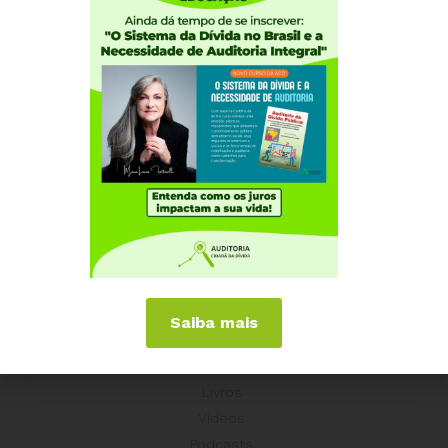
Coordenação Nacional
Experiências Internacionais
Equador
Europa
Grécia
Portugal
Outros Países
Campanhas
É hora de Virar o Jogo
Pelo Limite dos Juros
Por Direitos Sociais
Saiba mais
Publicações
Livros
Vídeos
Podcasts