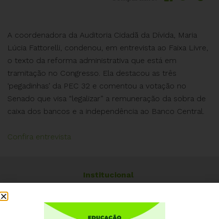
A coordenadora da Auditoria Cidadã da Dívida, Maria
Lúcia Fattorelli, condenou, em entrevista ao Faixa Livre,
o texto da reforma administrativa que está em
tramitação no Congresso. Ela destacou as três
‘pegadinhas’ da PEC 32 e comentou a votação no
Senado que visa “legalizar” a remuneração da sobra de
caixa dos bancos e a independência ao Banco Central.
Confira entrevista
Institucional
Quem somos
Como participar
Núcleos nos Estados