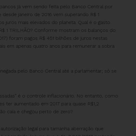
 bancos já vem sendo feita pelo Banco Central por
 desde janeiro de 2016 vem superando R$ 1
s juros mais elevados do planeta. Qual é o gasto
de R$ 1 TRILHÃO? Conforme mostram os balanços do
017) foram pagos R$ 451 bilhões de juros nestas
eais em apenas quatro anos para remunerar a sobra
, negada pelo Banco Central até a parlamentar; só se
ssadas” é o controle inflacionário. No entanto, como
ões ter aumentado em 2017 para quase R$1,2
o caía e chegou perto de zero?
r autorização legal para tamanha aberração que