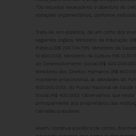
“Os recursos necessários à abertura do créd
dotações orçamentárias, conforme indicado 
Trata-se, em essência, de um corte dos inv
seguintes órgãos: Ministério da Educação (R
Pública (R$ 224.734.791), Ministério da Saúd
10.600.000), Ministério da Cultura (R$ 13.307.
do Desenvolvimento Social (R$ 400.000.000),
Ministério dos Direitos Humanos (R$ 900.000
montante proporcional, as atividades do F
600.000.000), do Fundo Nacional de Saúde (
Social (R$ 400.000). Observamos que nesta l
principalmente aos proprietários das institu
camadas populares.
Assim, continua a política de cortes dos inve
educação superior, que como já denunciada