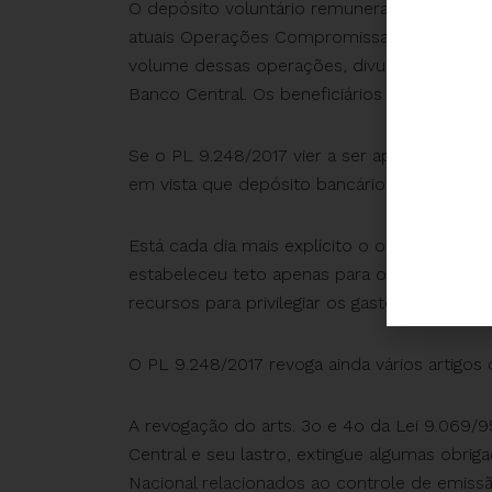
O depósito voluntário remunerado proposto
atuais Operações Compromissadas, com mai
volume dessas operações, divulgado no Quadr
Banco Central. Os beneficiários privilegiado
Se o PL 9.248/2017 vier a ser aprovado, s
em vista que depósito bancário é informaçã
Está cada dia mais explícito o objetivo da 
estabeleceu teto apenas para os gastos e i
recursos para privilegiar os gastos financeir
O PL 9.248/2017 revoga ainda vários artigos 
A revogação do arts. 3o e 4o da Lei 9.069/
Central e seu lastro, extingue algumas obr
Nacional relacionados ao controle de emiss