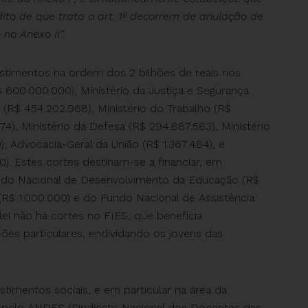
ito de que trata o art. 1º decorrem de anulação de
no Anexo II”.
estimentos na ordem dos 2 bilhões de reais nos
$ 600.000.000), Ministério da Justiça e Segurança
e (R$ 454.202.968), Ministério do Trabalho (R$
174), Ministério da Defesa (R$ 294.887.583), Ministério
 Advocacia-Geral da União (R$ 1.367.484), e
). Estes cortes destinam-se a financiar, em
undo Nacional de Desenvolvimento da Educação (R$
R$ 1:000.000) e do Fundo Nacional de Assistência
ei não há cortes no FIES, que beneficia
ições particulares, endividando os jovens das
stimentos sociais, e em particular na área da
 pelo ANDES (Sindicato Nacional dos Docentes das