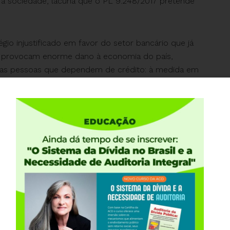
 à sociedade, lacuna que o PL 9.248/2017 pretende
égio injustificado em favor do setor bancário que já
es provocam enorme dano à economia do país,
 as pessoas que dependem de crédito: à medida em
volume de recursos (R$ 1,2 Trilhão correspondente a
 moeda em circulação e empurra a elevação das
ndecentes.
ral não realizasse essas Operações
m sua sobra de caixa? É evidente que se
e dinheiro e, para isso, necessariamente teriam que
 a economia do país, facilitaria os investimentos
 essa crise provocada justamente por essa política