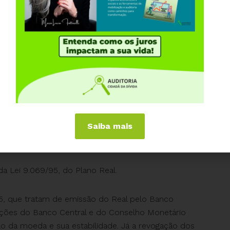
 pelo PL 9.248/2017 terá o mesmo efeito que as
s um agravante: atualmente sabemos apenas o
o XXXVII das planilhas de Estatísticas Fiscais do
s por tais operações são SIGILOSOS.
equer saberemos o volume dessas operações, tendo
o SIGILOSA no Brasil.
Emenda Constitucional 95 (PEC do teto), que
Saiba mais
nvestimentos sociais, para que sobrem mais e mais
os, que ficaram fora do teto e de qualquer limite.
da Lei 9.069/95, do Plano Real.
95, que tratam de emissão do Real pelo Banco
igações do Banco Central e do Conselho Monetário
ão da moeda e sua estabilidade. Já a revogação dos