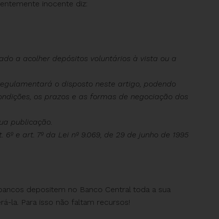
rentemente inocente diz:
izado a acolher depósitos voluntários à vista ou a
 regulamentará o disposto neste artigo, podendo
 condições, os prazos e as formas de negociação dos
sua publicação.
t. 6º e art. 7º da Lei nº 9.069, de 29 de junho de 1995
s bancos depositem no Banco Central toda a sua
rá-la. Para isso não faltam recursos!