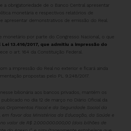
e a obrigatoriedade de o Banco Central apresentar
tica monetária e respectivos relatórios de
 apresentar demonstrativos de emissão do Real.
e monetário por parte do Congresso Nacional, o que
l
Lei 13.416/2017, que admitiu a impressão do
ce o art. 164 da Constituição Federal.
com a impressão do Real no exterior e ficará ainda
amentação propostas pelo PL 9.248/2017.
nesse bilionária aos bancos privados, mantém os
 publicado no dia 12 de março no Diário Oficial da
aos Orçamentos Fiscal e da Seguridade Social da
8), em favor dos Ministérios da Educação, da Saúde e
 no valor de R$ 2.000.000.000,00 (dois bilhões de
nte do Anexo I”, e simultaneamente estabelece que