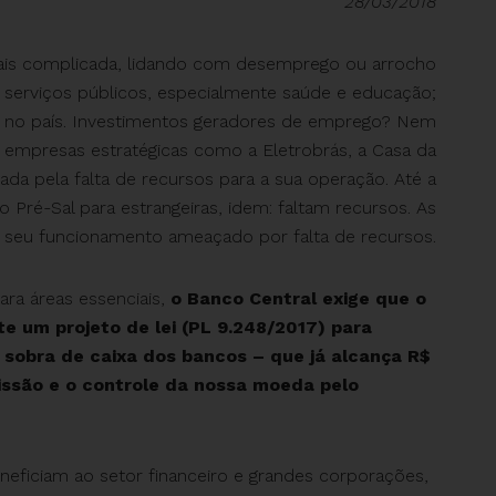
28/03/2018
 mais complicada, lidando com desemprego ou arrocho
nos serviços públicos, especialmente saúde e educação;
sos no país. Investimentos geradores de emprego? Nem
e empresas estratégicas como a Eletrobrás, a Casa da
ada pela falta de recursos para a sua operação. Até a
o Pré-Sal para estrangeiras, idem: faltam recursos. As
 seu funcionamento ameaçado por falta de recursos.
ara áreas essenciais,
o Banco Central exige que o
 um projeto de lei (PL 9.248/2017) para
 sobra de caixa dos bancos – que já alcança R$
issão e o controle da nossa moeda pelo
eficiam ao setor financeiro e grandes corporações,