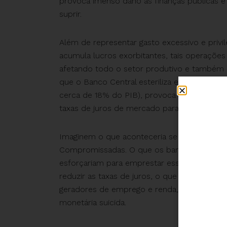
provoca imenso dano às finanças públicas e
suprir.
Além de representar gasto excessivo e privil
acumula lucros exorbitantes, tais operaçõ
afetando todo o setor produtivo e também
que o Banco Central esteriliza esse imenso 
cerca de 18% do PIB), provoca escassez de
taxas de juros de mercado para patamares i
Imaginem o que aconteceria se o Banco Cent
Compromissadas. O que os bancos fariam co
esforçariam para emprestar essa montanha d
reduzir as taxas de juros, o que desamarraria
geradores de emprego e renda, e daria fim a
monetária suicida.