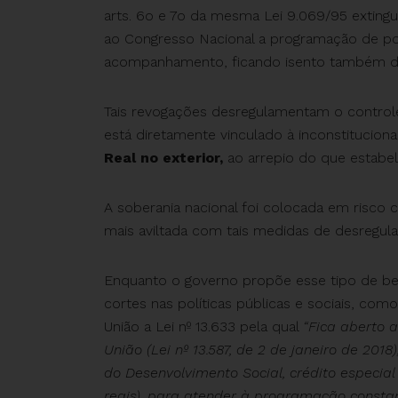
arts. 6o e 7o da mesma Lei 9.069/95 extingu
ao Congresso Nacional a programação de polí
acompanhamento, ficando isento também de
Tais revogações desregulamentam o control
está diretamente vinculado à inconstituciona
Real no exterior,
ao arrepio do que estabele
A soberania nacional foi colocada em risco 
mais aviltada com tais medidas de desregul
Enquanto o governo propõe esse tipo de be
cortes nas políticas públicas e sociais, como
União a Lei nº 13.633 pela qual
“Fica aberto 
União (Lei nº 13.587, de 2 de janeiro de 201
do Desenvolvimento Social, crédito especial
reais), para atender à programação consta