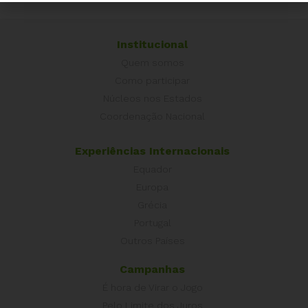
Institucional
Quem somos
Como participar
Núcleos nos Estados
Coordenação Nacional
Experiências Internacionais
Equador
Europa
Grécia
Portugal
Outros Países
Campanhas
É hora de Virar o Jogo
Pelo Limite dos Juros