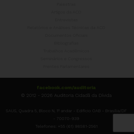
Palestras
Artigos da ACD
Entrevistas
Relatórios e Análises Técnicas da ACD
Documentos Oficiais
Bibliografias
Trabalhos Acadêmicos
Seminários e Congressos
Frentes Parlamentares
facebook.com/auditoria
© 2012 - 2026 Auditoria Cidadã da Dívida
SAUS, Quadra 5, Bloco N, 1º andar - Edifício OAB - Brasília/DF
- 70070-939
Telefones: +55 (61) 98581-2561