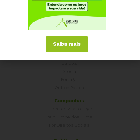
Quem somos
Como participar
Núcleos nos Estados
Coordenação Nacional
Saiba mais
Experiências Internacionais
Equador
Europa
Grécia
Portugal
Outros Países
Campanhas
É hora de Virar o Jogo
Pelo Limite dos Juros
Por Direitos Sociais