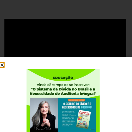
#BancoMaster #EscandaloMaster #Master
#CasoMaster
Institucional