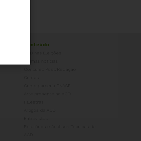
Conteúdo
ACD nas Eleições
Últimas notícias
Concurso Post/Redação
Cursos
Curso parceria CNASP
Arte presente na ACD
Palestras
Artigos da ACD
Entrevistas
Relatórios e Análises Técnicas da
ACD