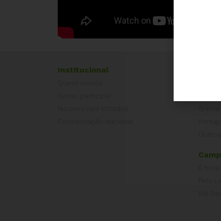
Institucional
Exper
Quem somos
Equad
Como participar
Europ
Núcleos nos Estados
Grécia
Coordenação Nacional
Portug
Outros
Camp
É hora
Pelo L
Por Dir