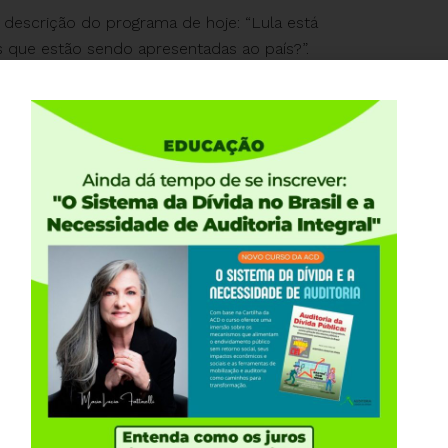
 descrição do programa de hoje: “Lula está
 que estão sendo apresentadas ao país?”.
estões que serão respondidas por Fattorelli.