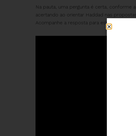
Na pauta, uma pergunta é certa, conforme a
acertando ao orientar Haddad nas propostas
Acompanhe a resposta para esta e outras qu