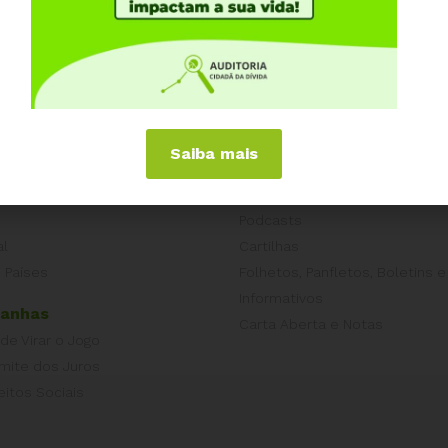
iências Internacionais
Publicações
Saiba mais
or
Livros
a
Vídeos
Podcasts
al
Cartilhas
 Países
Folhetos, Panfletos, Boletins e
Informativos
anhas
Carta Aberta e Notas
 de Virar o Jogo
imite dos Juros
eitos Sociais