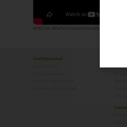
#PEC38 #ReformaAdministrativa #ReformaA
Institucional
Exper
Quem somos
Equad
Como participar
Europ
Núcleos nos Estados
Grécia
Coordenação Nacional
Portug
Outros
Camp
É hora
Pelo L