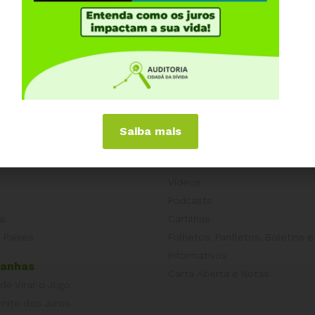
dministrativaNão #PEC38Não
Saiba mais
iências Internacionais
Publicações
or
Livros
a
Vídeos
Podcasts
al
Cartilhas
 Países
Folhetos, Panfletos, Boletins e
Informativos
anhas
Carta Aberta e Notas
 de Virar o Jogo
imite dos Juros