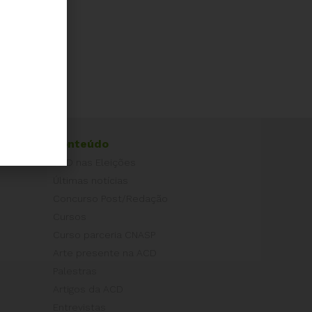
Conteúdo
ACD nas Eleições
Últimas notícias
Concurso Post/Redação
Cursos
Curso parceria CNASP
Arte presente na ACD
Palestras
Artigos da ACD
Entrevistas