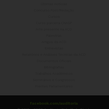
Últimas notícias
Concurso Post/Redação
Cursos
Curso parceria CNASP
Arte presente na ACD
Palestras
Artigos da ACD
Entrevistas
Relatórios e Análises Técnicas da ACD
Documentos Oficiais
Bibliografias
Trabalhos Acadêmicos
Seminários e Congressos
Frentes Parlamentares
facebook.com/auditoria