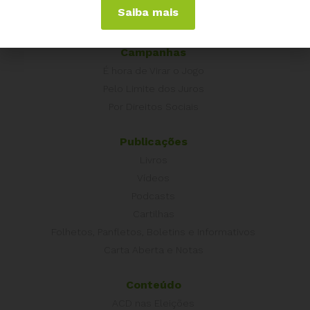
Portugal
Saiba mais
Outros Países
Campanhas
É hora de Virar o Jogo
Pelo Limite dos Juros
Por Direitos Sociais
Publicações
Livros
Vídeos
Podcasts
Cartilhas
Folhetos, Panfletos, Boletins e Informativos
Carta Aberta e Notas
Conteúdo
ACD nas Eleições