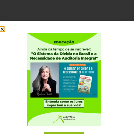
Ou acesse o site da Câmara dos Deputados
Institucional
Quem somos
Como participar
Núcleos nos Estados
Coordenação Nacional
Experiências Internacionais
Equador
Europa
Grécia