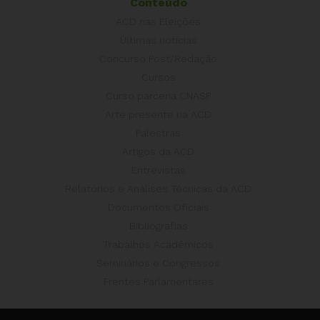
Conteúdo
ACD nas Eleições
Últimas notícias
Concurso Post/Redação
Cursos
Curso parceria CNASP
Arte presente na ACD
Palestras
Artigos da ACD
Entrevistas
Relatórios e Análises Técnicas da ACD
Documentos Oficiais
Bibliografias
Trabalhos Acadêmicos
Seminários e Congressos
Frentes Parlamentares