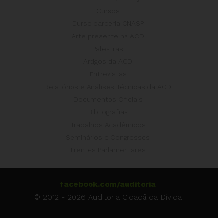
Cursos
Curso parceria CNASP
Arte presente na ACD
Palestras
Artigos da ACD
Entrevistas
Relatórios e Análises Técnicas da ACD
Documentos Oficiais
Bibliografias
Trabalhos Acadêmicos
Seminários e Congressos
Frentes Parlamentares
facebook.com/auditoria
© 2012 - 2026 Auditoria Cidadã da Dívida