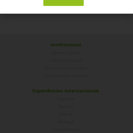
Institucional
Quem somos
Como participar
Núcleos nos Estados
Coordenação Nacional
Experiências Internacionais
Equador
Europa
Grécia
Portugal
Outros Países