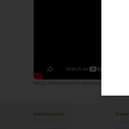
#ACD #25AnosdaACD #AniversáriodaACD
Institucional
Exper
Quem somos
Equad
Como participar
Europ