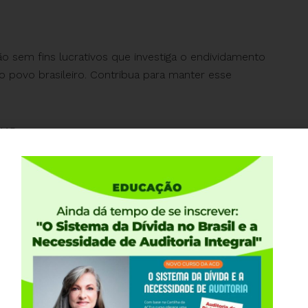
ão sem fins lucrativos que investiga o endividamento
o povo brasileiro. Contribua para manter esse
145
tica no cartão de crédito, que pode ser cancelada