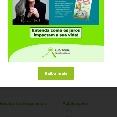
Saiba mais
iências Internacionais
Publicações
or
Livros
a
Vídeos