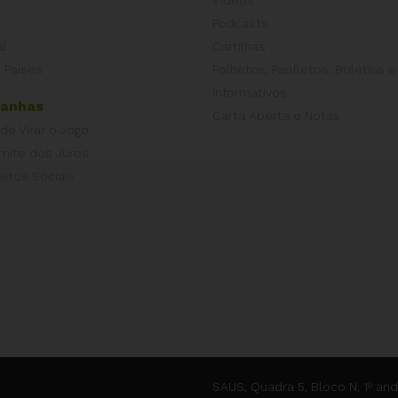
Podcasts
al
Cartilhas
 Países
Folhetos, Panfletos, Boletins e
Informativos
anhas
Carta Aberta e Notas
 de Virar o Jogo
imite dos Juros
eitos Sociais
SAUS, Quadra 5, Bloco N, 1º and