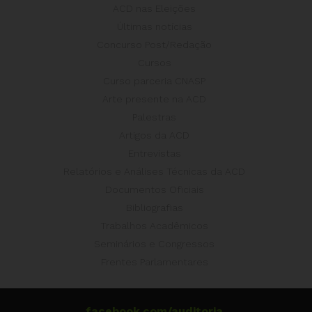
ACD nas Eleições
Últimas notícias
Concurso Post/Redação
Cursos
Curso parceria CNASP
Arte presente na ACD
Palestras
Artigos da ACD
Entrevistas
Relatórios e Análises Técnicas da ACD
Documentos Oficiais
Bibliografias
Trabalhos Acadêmicos
Seminários e Congressos
Frentes Parlamentares
facebook.com/auditoria