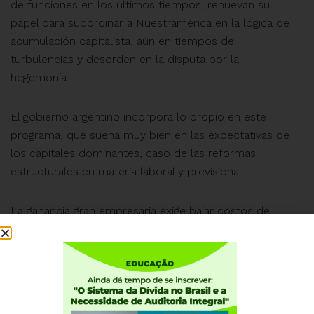
de funciones en los últimos tiempos, renuevan su
papel para subordinar a Nuestramérica en la lógica de
acumulación capitalista, aún en tiempos de
turbulencias y desorden en la disputa por la
hegemonía.
El gobierno argentino incorpora lo propio en este
programa, que suena muy bien en las expectativas de
los capitales dominantes, caso de las reformas
estructurales en materia laboral y previsional.
La ganancia gran empresaria exige bajar costos de
producción y entre ellos el gasto social que suponen
las jubilaciones y pensiones en momentos de
crecimiento de la posibilidad de vida. El envejecimiento
de la sociedad es un problema para los inversores
capitalistas, ya que la longevidad compite con la