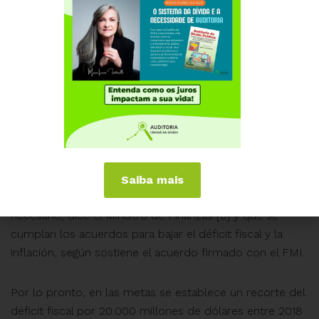
apropiación del excedente económico. Ni hablar de los
derechos laborales que resienten las mejoras de
ganancias, móvil esencial del régimen del capital.
La letra chica del “stand by”
La información ofrecida es sobre metas globales y aún
falta conocer el impacto concreto del ajuste
comprometido a cambio del préstamo a desembolsar,
que por ahora serán solo 15.000 millones de dólares. El
Saiba mais
resto se desembolsará en la medida que sea
necesario, dice el Ministro de Finanzas”[3] y que se
cumplan los acuerdos para bajar el déficit fiscal y la
inflación, según sostiene el acuerdo firmado con el FMI.
Por lo pronto, en las metas se establece un recorte del
déficit fiscal por 20.000 millones de dólares entre 2018