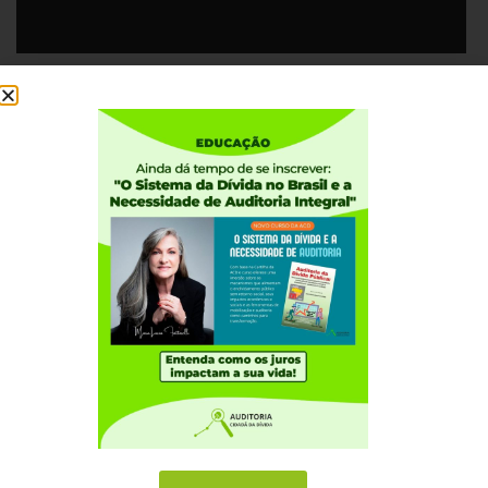
Download (PDF, Unknown)
Institucional
Quem somos
Como participar
Núcleos nos Estados
Coordenação Nacional
Experiências Internacionais
Equador
Europa
Grécia
Portugal