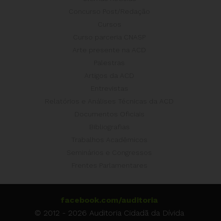
Concurso Post/Redação
Cursos
Curso parceria CNASP
Arte presente na ACD
Palestras
Artigos da ACD
Entrevistas
Relatórios e Análises Técnicas da ACD
Documentos Oficiais
Bibliografias
Trabalhos Acadêmicos
Seminários e Congressos
Frentes Parlamentares
facebook.com/auditoria
© 2012 - 2026 Auditoria Cidadã da Dívida