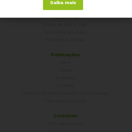
Saiba mais
Outros Países
Campanhas
É hora de Virar o Jogo
Pelo Limite dos Juros
Por Direitos Sociais
Publicações
Livros
Vídeos
Podcasts
Cartilhas
Folhetos, Panfletos, Boletins e Informativos
Carta Aberta e Notas
Conteúdo
ACD nas Eleições
Últimas notícias