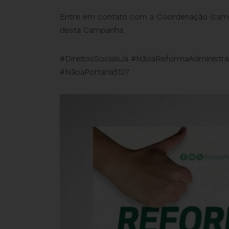
Entre em contato com a Coordenação (
camp
desta Campanha.
#DireitosSociaisJá #NãoàReformaAdministra
#NãoàPortaria5127