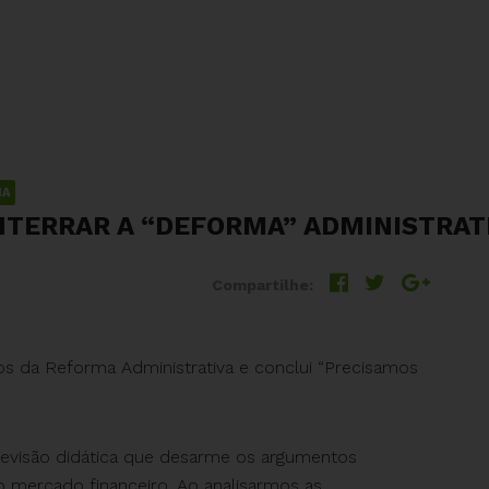
IA
NTERRAR A “DEFORMA” ADMINISTRAT
Compartilhe:
s da Reforma Administrativa e conclui “Precisamos
 revisão didática que desarme os argumentos
 do mercado financeiro. Ao analisarmos as