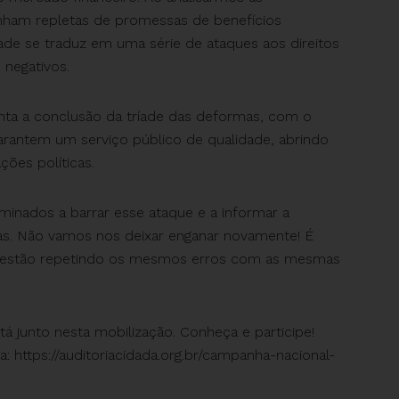
inham repletas de promessas de benefícios
de se traduz em uma série de ataques aos direitos
 negativos.
enta a conclusão da tríade das deformas, com o
arantem um serviço público de qualidade, abrindo
ções políticas.
inados a barrar esse ataque e a informar a
as. Não vamos nos deixar enganar novamente! É
que estão repetindo os mesmos erros com as mesmas
á junto nesta mobilização. Conheça e participe!
a: https://auditoriacidada.org.br/campanha-nacional-