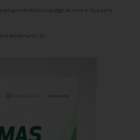
anhapordireitossociais@gmail.com
) e faça parte
tiva #EnterraPEC32