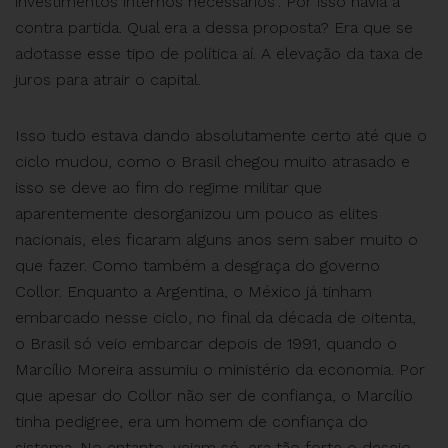
investimentos internos necessários”. Por isso havia a
contra partida. Qual era a dessa proposta? Era que se
adotasse esse tipo de política aí. A elevação da taxa de
juros para atrair o capital.
Isso tudo estava dando absolutamente certo até que o
ciclo mudou, como o Brasil chegou muito atrasado e
isso se deve ao fim do regime militar que
aparentemente desorganizou um pouco as elites
nacionais, eles ficaram alguns anos sem saber muito o
que fazer. Como também a desgraça do governo
Collor. Enquanto a Argentina, o México já tinham
embarcado nesse ciclo, no final da década de oitenta,
o Brasil só veio embarcar depois de 1991, quando o
Marcílio Moreira assumiu o ministério da economia. Por
que apesar do Collor não ser de confiança, o Marcílio
tinha pedigree, era um homem de confiança do
sistema. No entanto, vejam só, era tão forte o desejo