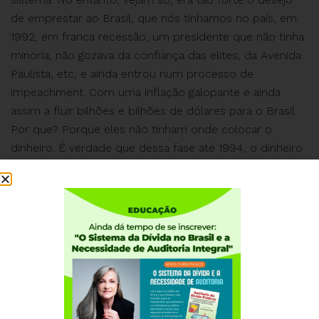
de emprestar ao Brasil, que nós tínhamos no país, em
1992, em franca recessão, um presidente que não tinha
minoria, não gozava da confiança das elites, da Avenida
Paulista, etc, e ainda entrou num processo de
impeachment. Com uma inflação galopante e ainda
assim a fluir bilhões e bilhões de dólares para o Brasil.
Por que? Porque eles não tinham onde colocar o
dinheiro. É verdade que dessa fase até 1994, o dinheiro
que chegou foi o dinheiro de brasileiros, pelo menos
grande parte, que tinha sido exportado ilegalmente na
década de oitenta e voltou para o Brasil graças a
elevadas taxas de juros que tinham sido induzidas pela
liquidez do mercado financeiro internacional.
Só a partir de 1994 foi que entraram os grandes
capitais estrangeiros. O problema aconteceu
exatamente em 94. Por razões que não tem nada a ver