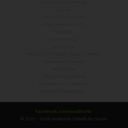
Concurso Post/Redação
Cursos
Curso parceria CNASP
Arte presente na ACD
Palestras
Artigos da ACD
Entrevistas
Relatórios e Análises Técnicas da ACD
Documentos Oficiais
Bibliografias
Trabalhos Acadêmicos
Seminários e Congressos
Frentes Parlamentares
facebook.com/auditoria
© 2012 - 2026 Auditoria Cidadã da Dívida