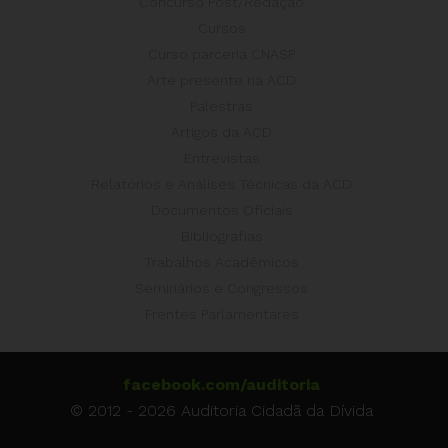
Concurso Post/Redação
Cursos
Curso parceria CNASP
Arte presente na ACD
Palestras
Artigos da ACD
Entrevistas
Relatórios e Análises Técnicas da ACD
Documentos Oficiais
Bibliografias
Trabalhos Acadêmicos
Seminários e Congressos
Frentes Parlamentares
facebook.com/auditoria
© 2012 - 2026 Auditoria Cidadã da Dívida