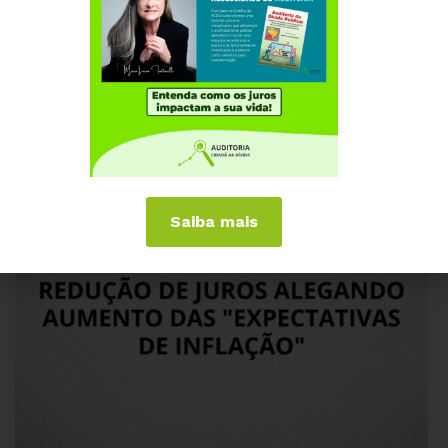
necessidade de auditoria da dívida pública brasileira.
Será que não enxergam sua ilegitimidade e ilegalidade?
#LimitedosJuros #AuditoriaJá #AuditoriaCidadãdaDívida
Saiba mais