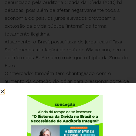
denunciado pela Auditoria Cidadã da Dívida (ACD) há
décadas, pois além de afetar negativamente toda a
economia do país, os juros elevados provocam a
explosão da dívida pública “interna” de forma
totalmente ilegítima.
Atualmente, o Brasil possui taxa de juros reais (“Taxa
Selic” menos a inflação) de mais de 6% ao ano, cerca
do triplo dos EUA e bem mais que o triplo da Zona do
Euro.
O “mercado” também tem chantageado com o
aumento da cotação do dólar para pressionar corte de
investimentos sociais para que sobre mais dinheiro
para juros, e o governo cai na armadilha, mantendo o
“arcabouço fiscal”, e atacando os pisos constitucionais
da saúde e educação.
Tudo isso evidencia o grande equívoco de analistas
que, depois disso tudo, ainda dizem não haver