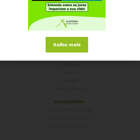
Quem somos
Como participar
Núcleos nos Estados
Coordenação Nacional
Saiba mais
Experiências Internacionais
Equador
Europa
Grécia
Portugal
Outros Países
Campanhas
É hora de Virar o Jogo
Pelo Limite dos Juros
Por Direitos Sociais