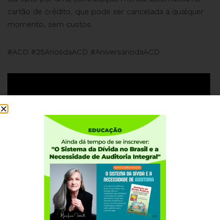
cartão de crédito, que pode ser cancelada a qualquer
momento, sem custos.
#ACD #25AnosdaACD #AniversáriodaACD
Institucional