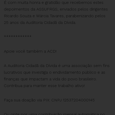
É com muita honra e gratidão que recebemos estes
depoimentos da ASSUFRGS, enviados pelos dirigentes
Ricardo Souza e Márcia Tavares, parabenizando pelos
25 anos da Auditoria Cidadã da Dívida.
************
Apoie você também a ACD!
A Auditoria Cidadã da Dívida é uma associação sem fins
lucrativos que investiga o endividamento público e as
finanças que impactam a vida do povo brasileiro.
Contribua para manter esse trabalho ativo!
Faça sua doação via PIX: CNPJ 12537204000145
Ou opte por uma contribuição mensal automática no