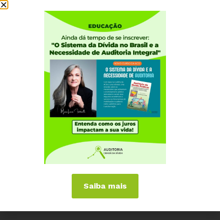
#NaoàReformaAdministrativa
#CongressoInimigodoPovo
#SOSServiçoPúblico
#HugoNemSeImporta
#Fimdaescala6x1
Saiba mais