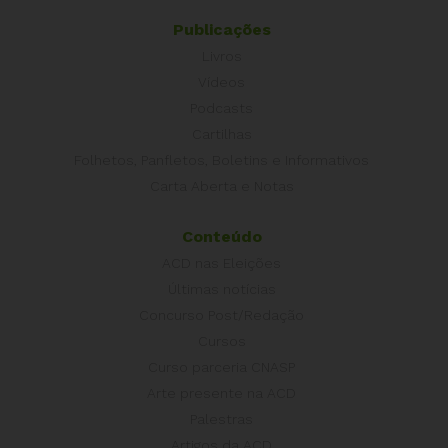
Publicações
Livros
Vídeos
Podcasts
Cartilhas
Folhetos, Panfletos, Boletins e Informativos
Carta Aberta e Notas
Conteúdo
ACD nas Eleições
Últimas notícias
Concurso Post/Redação
Cursos
Curso parceria CNASP
Arte presente na ACD
Palestras
Artigos da ACD