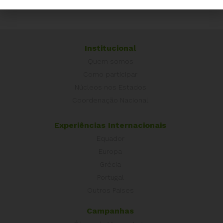
Institucional
Quem somos
Como participar
Núcleos nos Estados
Coordenação Nacional
Experiências Internacionais
Equador
Europa
Grécia
Portugal
Outros Países
Campanhas