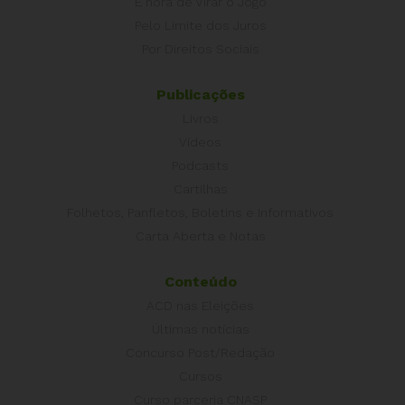
É hora de Virar o Jogo
Pelo Limite dos Juros
Por Direitos Sociais
Publicações
Livros
Vídeos
Podcasts
Cartilhas
Folhetos, Panfletos, Boletins e Informativos
Carta Aberta e Notas
Conteúdo
ACD nas Eleições
Últimas notícias
Concurso Post/Redação
Cursos
Curso parceria CNASP