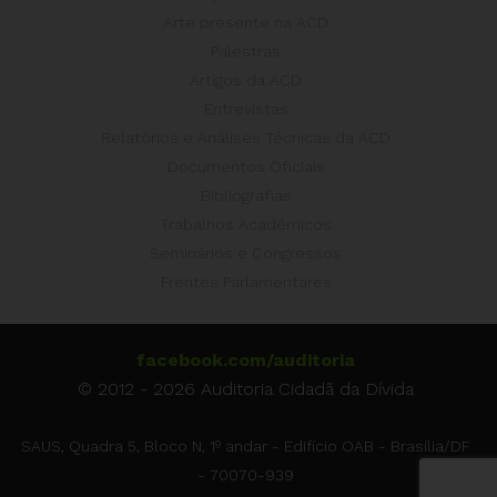
Arte presente na ACD
Palestras
Artigos da ACD
Entrevistas
Relatórios e Análises Técnicas da ACD
Documentos Oficiais
Bibliografias
Trabalhos Acadêmicos
Seminários e Congressos
Frentes Parlamentares
facebook.com/auditoria
© 2012 - 2026 Auditoria Cidadã da Dívida
SAUS, Quadra 5, Bloco N, 1º andar - Edifício OAB - Brasília/DF
- 70070-939