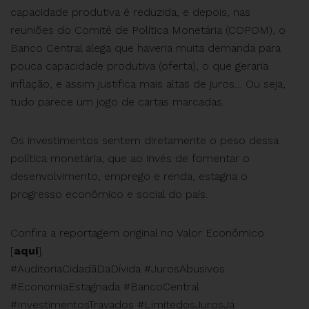
capacidade produtiva é reduzida, e depois, nas
reuniões do Comitê de Política Monetária (COPOM), o
Banco Central alega que haveria muita demanda para
pouca capacidade produtiva (oferta), o que geraria
inflação, e assim justifica mais altas de juros… Ou seja,
tudo parece um jogo de cartas marcadas.
Os investimentos sentem diretamente o peso dessa
política monetária, que ao invés de fomentar o
desenvolvimento, emprego e renda, estagna o
progresso econômico e social do país.
Confira a reportagem original no Valor Econômico
[
aqui
].
#AuditoriaCidadãDaDívida #JurosAbusivos
#EconomiaEstagnada #BancoCentral
#InvestimentosTravados #LimitedosJurosJá