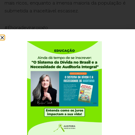
mais ricos, enquanto a imensa maioria da população é
submetida a inaceitável escassez.
#Éhoradevirarojogo