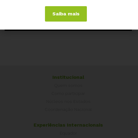
Saiba mais
Institucional
Quem somos
Como participar
Núcleos nos Estados
Coordenação Nacional
Experiências Internacionais
Equador