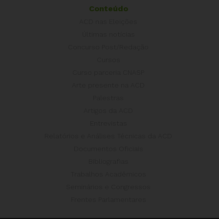
Conteúdo
ACD nas Eleições
Últimas notícias
Concurso Post/Redação
Cursos
Curso parceria CNASP
Arte presente na ACD
Palestras
Artigos da ACD
Entrevistas
Relatórios e Análises Técnicas da ACD
Documentos Oficiais
Bibliografias
Trabalhos Acadêmicos
Seminários e Congressos
Frentes Parlamentares