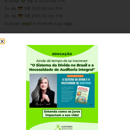
À vista:
R$ 570,00 no PIX
2x de
R$ 300,00 no PIX
3x de
R$ 200,00 no PIX
Acesse
aqui
e reserve sua vaga.