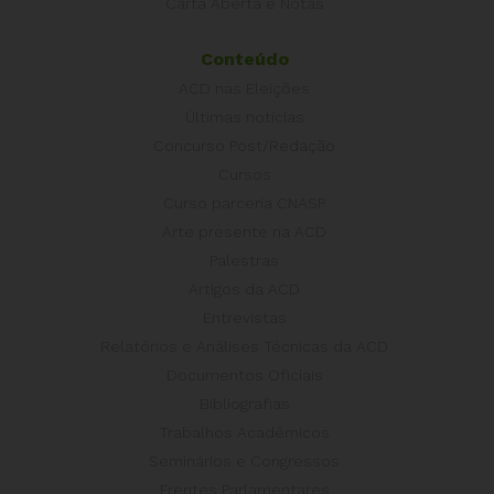
Carta Aberta e Notas
Conteúdo
ACD nas Eleições
Últimas notícias
Concurso Post/Redação
Cursos
Curso parceria CNASP
Arte presente na ACD
Palestras
Artigos da ACD
Entrevistas
Relatórios e Análises Técnicas da ACD
Documentos Oficiais
Bibliografias
Trabalhos Acadêmicos
Seminários e Congressos
Frentes Parlamentares