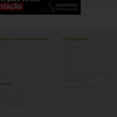
iências Internacionais
Publicações
or
Livros
a
Vídeos
Podcasts
al
Cartilhas
 Países
Folhetos, Panfletos, Boletins e
Informativos
anhas
Carta Aberta e Notas
 de Virar o Jogo
imite dos Juros
eitos Sociais