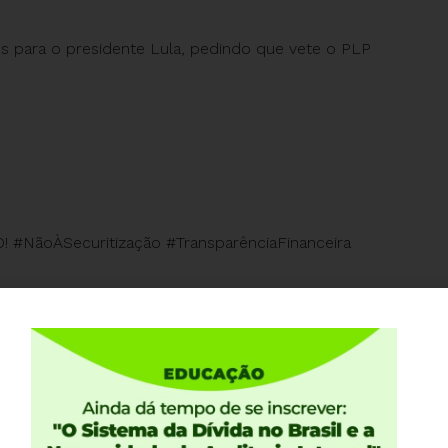
os para o presidente Lula, pedindo que vete o PLP
! #NãoÀSecuritização #TransparênciaFinanceira