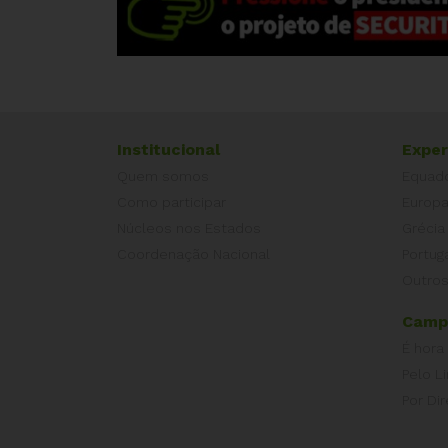
Institucional
Exper
Quem somos
Equad
Como participar
Europ
Núcleos nos Estados
Grécia
Coordenação Nacional
Portug
Outros
Camp
É hora
Pelo L
Por Dir