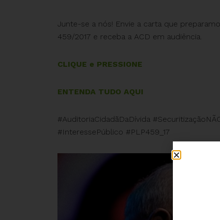
Junte-se a nós! Envie a carta que preparam
459/2017 e receba a ACD em audiência.
CLIQUE e PRESSIONE
ENTENDA TUDO AQUI
#AuditoriaCidadãDaDívida #SecuritizaçãoNÃO
#InteressePúblico #PLP459_17