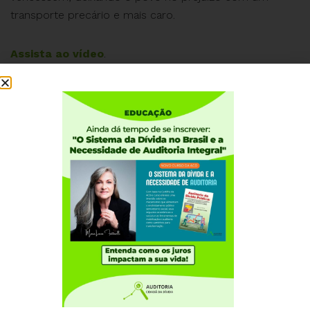
transporte precário e mais caro.
Assista ao vídeo
.
Institucional
Quem somos
Como participar
Núcleos nos Estados
Coordenação Nacional
Experiências Internacionais
Equador