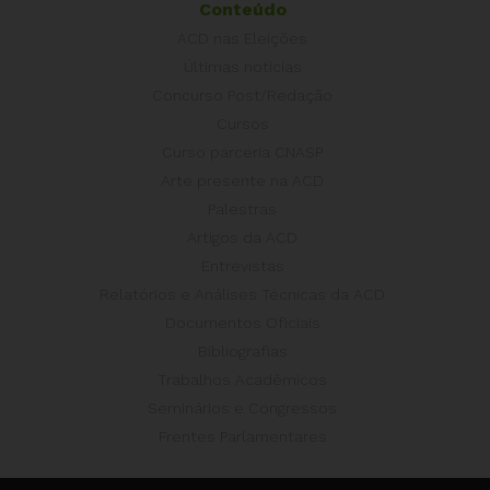
Conteúdo
ACD nas Eleições
Últimas notícias
Concurso Post/Redação
Cursos
Curso parceria CNASP
Arte presente na ACD
Palestras
Artigos da ACD
Entrevistas
Relatórios e Análises Técnicas da ACD
Documentos Oficiais
Bibliografias
Trabalhos Acadêmicos
Seminários e Congressos
Frentes Parlamentares