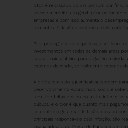
altos é repassado para o consumidor final,
acesso a crédito em geral, principalmente c
empresas e com isso aumenta o desemprego n
aumenta a inflação e explode a dívida públic
Para privilegiar a dívida pública, que ficou 
investimentos em todas as demais áreas por 
sobrar mais dinheiro para pagar essa dívida
estamos devendo, se realmente estamos d
A dívida tem sido a justificativa também para
desenvolvimento econômico, social e soberan
tem sido feitas por preço muito inferior ao v
pública, e o pior é que quanto mais pagamos,
ao contrário gera mais inflação, e os preço
principais responsáveis pela inflação, são 
insana adoção do Preço de Paridade de Im