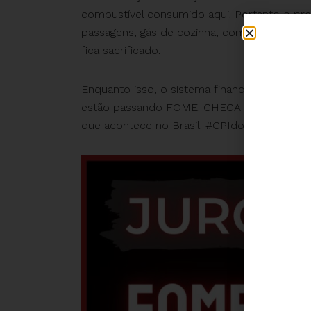
combustível consumido aqui. Portanto o pre
passagens, gás de cozinha, combustíveis… 
fica sacrificado.
Enquanto isso, o sistema financeiro lucra B
estão passando FOME. CHEGA de USURA, p
que acontece no Brasil! #CPIdoBancoCentra