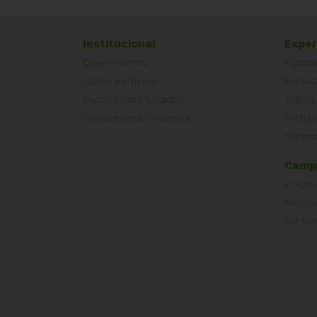
Institucional
Exper
Quem somos
Equad
Como participar
Europ
Núcleos nos Estados
Grécia
Coordenação Nacional
Portug
Outros
Camp
É hora
Pelo L
Por Dir