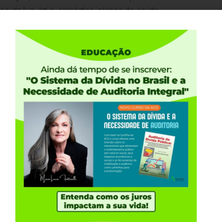
ço da luz, água, remédios, planos de saúde,
também aumentam por causa dessa inflação e o povo
ILHÕES com os juros altos, 33 milhões de brasileiros
recisamos dar um basta na AGIOTAGEM FINANCEIRA
lJá