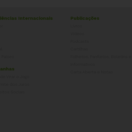
iências Internacionais
Publicações
or
Livros
a
Vídeos
Podcasts
al
Cartilhas
 Países
Folhetos, Panfletos, Boletins e
Informativos
anhas
Carta Aberta e Notas
 de Virar o Jogo
imite dos Juros
eitos Sociais