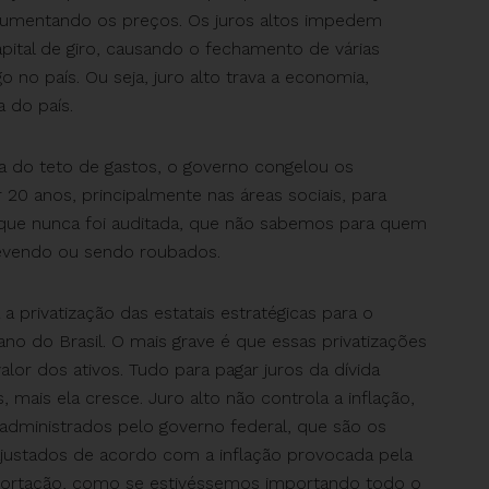
 aumentando os preços. Os juros altos impedem
apital de giro, causando o fechamento de várias
o país. Ou seja, juro alto trava a economia,
a do país.
fora do teto de gastos, o governo congelou os
20 anos, principalmente nas áreas sociais, para
, que nunca foi auditada, que não sabemos para quem
evendo ou sendo roubados.
 a privatização das estatais estratégicas para o
o do Brasil. O mais grave é que essas privatizações
alor dos ativos. Tudo para pagar juros da dívida
 mais ela cresce. Juro alto não controla a inflação,
s administrados pelo governo federal, que são os
reajustados de acordo com a inflação provocada pela
portação, como se estivéssemos importando todo o