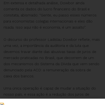
Em extensa e detalhada análise, Dowbor ainda
comenta os dados do lucro financeiro do Brasil e
constata, abismado: “Gente, eu passo esses números
para economistas colegas internacionais e eles dão
risada. Isso aqui não é economia, é um assalto”.
O discurso do professor Ladislau Dowbor reflete, mais
uma vez, a importância da auditoria e da luta que
devemos travar diante das abusivas taxas de juros de
mercado praticadas no Brasil, que decorrem de um
dos mecanismos do Sistema da Dívida que vem sendo
denunciado pela ACD: a remuneração da sobra de
caixa dos bancos.
Uma única operação é capaz de mudar a situação do
nosso país, e essa ação é a redução dos juros de
mercado, para que a economia do Brasil passe a