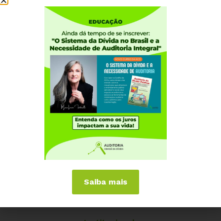
beneficiar todos os setores da economia e famílias, e
não somente os bancos.
#Éhoradevirarojogo
e barrar a
PL 3877/20 que garante remuneração SEM LIMITE da
sobra de caixa dos bancos pelo Banco Central!
Assista à palestra completa:
Saiba mais