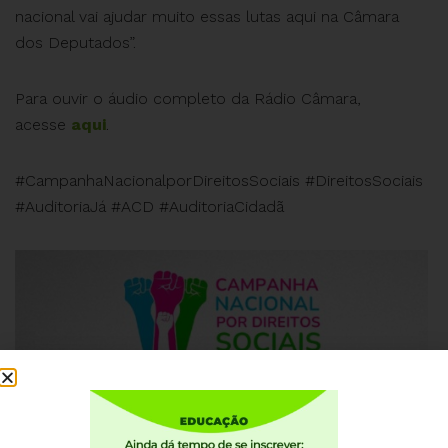
nacional vai ajudar muito essas lutas aqui na Câmara
dos Deputados”.
Para ouvir o áudio completo da Rádio Câmara,
acesse
aqui
.
#CampanhaNacionalporDireitosSociais #DireitosSociais
#AuditoriaJá #ACD #AuditoriaCidadã