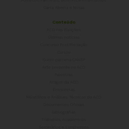
Folhetos, Panfletos, Boletins e Informativos
Carta Aberta e Notas
Conteúdo
ACD nas Eleições
Últimas notícias
Concurso Post/Redação
Cursos
Curso parceria CNASP
Arte presente na ACD
Palestras
Artigos da ACD
Entrevistas
Relatórios e Análises Técnicas da ACD
Documentos Oficiais
Bibliografias
Trabalhos Acadêmicos
Seminários e Congressos