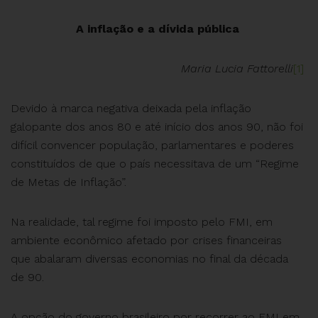
A inflação e a dívida pública
Maria Lucia Fattorelli
[1]
Devido à marca negativa deixada pela inflação
galopante dos anos 80 e até início dos anos 90, não foi
difícil convencer população, parlamentares e poderes
constituídos de que o país necessitava de um “Regime
de Metas de Inflação”.
Na realidade, tal regime foi imposto pelo FMI, em
ambiente econômico afetado por crises financeiras
que abalaram diversas economias no final da década
de 90.
A opção do governo brasileiro por recorrer ao FMI em