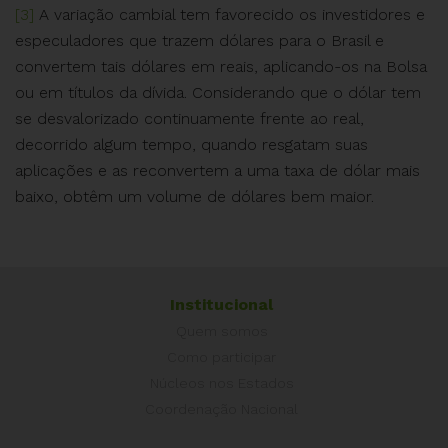
[3]
A variação cambial tem favorecido os investidores e
especuladores que trazem dólares para o Brasil e
convertem tais dólares em reais, aplicando-os na Bolsa
ou em títulos da dívida. Considerando que o dólar tem
se desvalorizado continuamente frente ao real,
decorrido algum tempo, quando resgatam suas
aplicações e as reconvertem a uma taxa de dólar mais
baixo, obtêm um volume de dólares bem maior.
Institucional
Quem somos
Como participar
Núcleos nos Estados
Coordenação Nacional