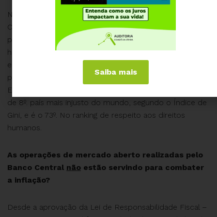
Nem mesmo o Banco Central conseguiu apresentar à
CPI justificativas técnicas ou minimamente razoáveis
para explicar o elevado patamar dos juros praticados
historicamente no Brasil. O discurso de que é preciso
elevar ainda mais os juros para combater inflação visa
Saiba mais
perpetuar a concentração de renda no Brasil – 7ª.
Economia mundial – que ocupa a vergonhosa posição
de 8º. país mais injusto do mundo, segundo o Índice de
Gini, e é o 73º. No ranking de respeito aos direitos
humanos.
As operações de mercado aberto realizadas pelo
Banco Central
não
estão servindo para combater
a inflação?
Desde a aprovação da Lei de Responsabilidade Fiscal –