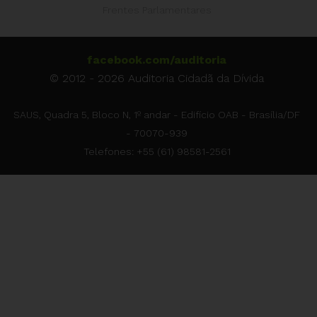
Frentes Parlamentares
facebook.com/auditoria
© 2012 - 2026 Auditoria Cidadã da Dívida
SAUS, Quadra 5, Bloco N, 1º andar - Edifício OAB - Brasília/DF
- 70070-939
Telefones: +55 (61) 98581-2561