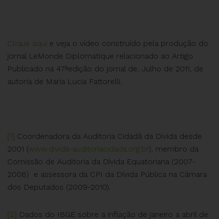
Clique aqui
e veja o vídeo construído pela produção do
jornal LeMonde Diplomatique relacionado ao Artigo
Publicado na 47ªedição do jornal de, Julho de 2011, de
autoria de Maria Lucia Fattorelli.
[1]
Coordenadora da Auditoria Cidadã da Dívida desde
2001 (
www.divida-auditoriacidada.org.br
), membro da
Comissão de Auditoria da Dívida Equatoriana (2007-
2008) e assessora da CPI da Dívida Pública na Câmara
dos Deputados (2009-2010).
[2]
Dados do IBGE sobre a inflação de janeiro a abril de