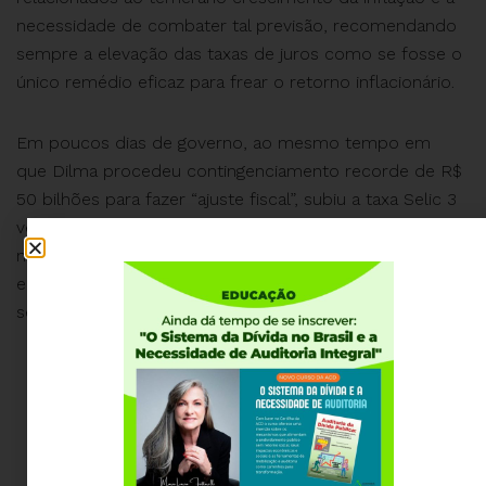
necessidade de combater tal previsão, recomendando
sempre a elevação das taxas de juros como se fosse o
único remédio eficaz para frear o retorno inflacionário.
Em poucos dias de governo, ao mesmo tempo em
que Dilma procedeu contingenciamento recorde de R$
50 bilhões para fazer “ajuste fiscal”, subiu a taxa Selic 3
vezes, sob a justificativa de que tal medida era
necessário para reduzir o ritmo da atividade
econômica, reduzir a demanda por produtos e
serviços e controlara a inflação.
Elevação da Taxa SELIC
Em 19/01/2011, passou de 10,75% para 11,25%
Em 02/03/2011, novo aumento para 11,75%
Em 20/04/2011, aumentou para 12% !