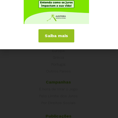
Quem somos
Como participar
Núcleos nos Estados
Coordenação Nacional
Saiba mais
Experiências Internacionais
Equador
Europa
Grécia
Portugal
Outros Países
Campanhas
É hora de Virar o Jogo
Pelo Limite dos Juros
Por Direitos Sociais
Publicações