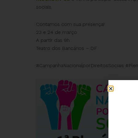
sociais.
Contamos com sua presença!
23 e 24 de março
A partir das 9h
Teatro dos Bancários – DF
#CampanhaNacionalporDireitosSociais #Plená