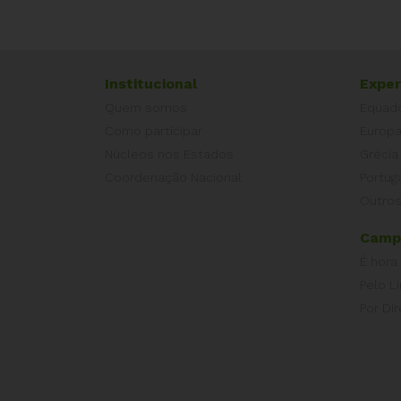
Institucional
Exper
Quem somos
Equad
Como participar
Europ
Núcleos nos Estados
Grécia
Coordenação Nacional
Portug
Outros
Camp
É hora
Pelo L
Por Dir