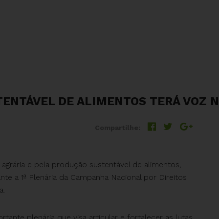
ENTÁVEL DE ALIMENTOS TERÁ VOZ N
Compartilhe:
agrária e pela produção sustentável de alimentos,
te a 1ª Plenária da Campanha Nacional por Direitos
a.
tante plenária que visa articular e fortalecer as lutas