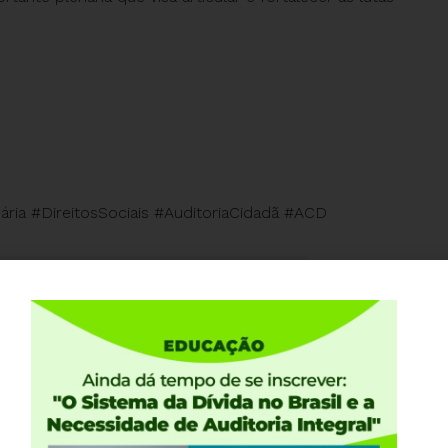
ria #DireitosSociais #AuditoriaCidadã #ACD