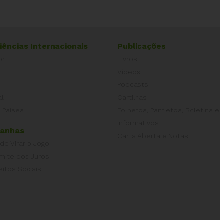
iências Internacionais
Publicações
or
Livros
a
Vídeos
Podcasts
al
Cartilhas
 Países
Folhetos, Panfletos, Boletins e
Informativos
anhas
Carta Aberta e Notas
 de Virar o Jogo
imite dos Juros
eitos Sociais